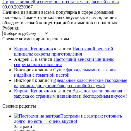
Пирог с вишней из песочного теста: к чаю для всей семьи
09.09.2023
0
367
Начинка из вишни весьма популярна в сфере домашней
выпечки. Помимо уникальных вкусовых качеств, вишня
обладает высокой концентрацией витаминов и полезных
Рубрики
Рубрики
Свежие комментарии к рецептам
Кирилл Куприянов
к записи
Настоящий венский
шницель: секреты приготовления
Андрей Л
к записи
Настоящий венский шницель:
секреты приготовления
Виктория
к записи
Суп с фрикадельками из фарша
индейки с томатной пастой
Виктория
к записи
Идеальные классические творожные
вареники: доступное блюдо на любой случай
Кирилл Куприянов
к записи
Аджапсандали: овощная
закуска со странным названием и бесподобным вкусом!
Свежие рецепты
Пастрами на завтрак: готовить
долго, но есть — очень вкусно!
Завтраки