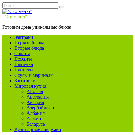
Перейти
Search
к
for:
содержанию
"Сто меню"
Готовим дома уникальные блюда
Завтраки
Первые блюда
Вторые блюда
Салаты
Десерты
Выпечка
Напитки
Соусы и маринады
Заготовки
Мировая кухня!
Абхазия
Австралия
Австрия
Азербайджан
Албания
Алжир
Беларусь
Кулинарные лайфхаки