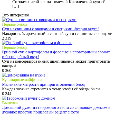
Со знаменитой так называемой Кремлевской кухней
[…]
Это интересно!
Первые блюда
Суп из свинины с овощами и специями: феерия вкуса!
Наваристый, ароматный и сытный суп из свинины с овощами
2
319
Первые блюда
Грибной суп с картофелем и фасолью: неповторимый аромат
и бесподобный вкус!
Суп из консервированных шампиньонов может приготовить
каждый.
0
360
Кулинарные лайфхаки
Маленькие хитрости при приготовлении блюд
Каждая хозяйка стремится к тому, чтобы её обеды были
0
244
Выпечка
Домашний рулет из творожного теста со сливовым джемом в
духовке: простой пошаговый рецепт с фото