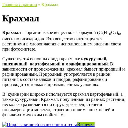
Главная страница
»
Крахмал
Крахмал
Крахмал
— органическое вещество с формулой (C
H
O
)
,
6
10
5
n
смесь полисахаридов. Это вещество синтезируется
растениями в хлоропластах с использованием энергии света
при фотосинтезе.
Существует 4 основных вида крахмала:
кукурузный,
пшеничный, картофельный и модифицированный
. В
зависимости от происхождения, крахмал бывает природный и
рафинированный. Природный употребляется в рацион
питания в составе злаков и плодов, рафинированный –
производится только в промышленных условиях.
В кулинарии широко используется крахмал картофельный, а
также кукурузный. Крахмал, полученный из разных растений,
несколько различается по структуре зёрен, степени
полимеризации молекул, строению полимерных цепей и
физико-химическим свойствам.
Выпечка