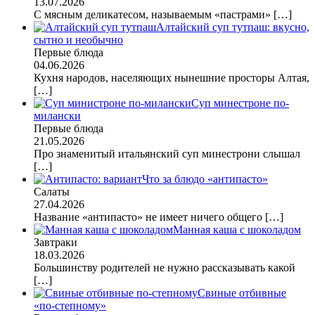
13.07.2026
С мясным деликатесом, называемым «пастрами»
[…]
Алтайский суп тутпаш: вкусно,
сытно и необычно
Первые блюда
04.06.2026
Кухня народов, населяющих нынешние просторы Алтая,
[…]
Суп минестроне по-
милански
Первые блюда
21.05.2026
Про знаменитый итальянский суп минестрони слышал
[…]
Что за блюдо «антипасто»
Салаты
27.04.2026
Название «антипасто» не имеет ничего общего
[…]
Манная каша с шоколадом
Завтраки
18.03.2026
Большинству родителей не нужно рассказывать какой
[…]
Свиные отбивные
«по-степному»