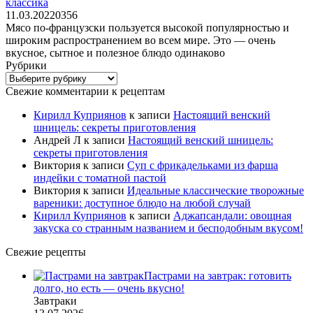
классика
11.03.2022
0
356
Мясо по-французски пользуется высокой популярностью и
широким распространением во всем мире. Это — очень
вкусное, сытное и полезное блюдо одинаково
Рубрики
Рубрики
Свежие комментарии к рецептам
Кирилл Куприянов
к записи
Настоящий венский
шницель: секреты приготовления
Андрей Л
к записи
Настоящий венский шницель:
секреты приготовления
Виктория
к записи
Суп с фрикадельками из фарша
индейки с томатной пастой
Виктория
к записи
Идеальные классические творожные
вареники: доступное блюдо на любой случай
Кирилл Куприянов
к записи
Аджапсандали: овощная
закуска со странным названием и бесподобным вкусом!
Свежие рецепты
Пастрами на завтрак: готовить
долго, но есть — очень вкусно!
Завтраки