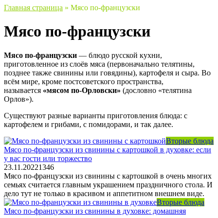
Главная страница
»
Мясо по-французски
Мясо по-французски
Мясо по-французски
— блюдо русской кухни,
приготовленное из слоёв мяса (первоначально телятины,
позднее также свинины или говядины), картофеля и сыра. Во
всём мире, кроме постсоветского пространства,
называется
«мясом по-Орловски»
(дословно «телятина
Орлов»).
Существуют разные варианты приготовления блюда: с
картофелем и грибами, с помидорами, и так далее.
Вторые блюда
Мясо по-французски из свинины с картошкой в духовке: если
у вас гости или торжество
23.11.2022
1
346
Мясо по-французски из свинины с картошкой в очень многих
семьях считается главным украшением праздничного стола. И
дело тут не только в красивом и аппетитном внешнем виде.
Вторые блюда
Мясо по-французски из свинины в духовке: домашняя