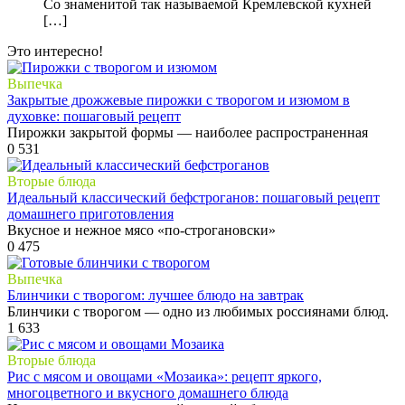
Со знаменитой так называемой Кремлевской кухней
[…]
Это интересно!
Выпечка
Закрытые дрожжевые пирожки с творогом и изюмом в
духовке: пошаговый рецепт
Пирожки закрытой формы — наиболее распространенная
0
531
Вторые блюда
Идеальный классический бефстроганов: пошаговый рецепт
домашнего приготовления
Вкусное и нежное мясо «по-строгановски»
0
475
Выпечка
Блинчики с творогом: лучшее блюдо на завтрак
Блинчики с творогом — одно из любимых россиянами блюд.
1
633
Вторые блюда
Рис с мясом и овощами «Мозаика»: рецепт яркого,
многоцветного и вкусного домашнего блюда