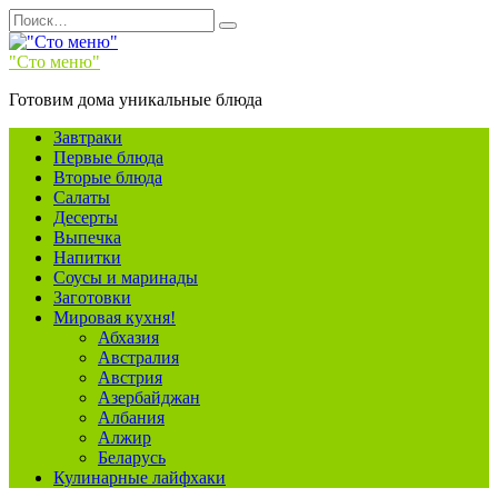
Перейти
Search
к
for:
содержанию
"Сто меню"
Готовим дома уникальные блюда
Завтраки
Первые блюда
Вторые блюда
Салаты
Десерты
Выпечка
Напитки
Соусы и маринады
Заготовки
Мировая кухня!
Абхазия
Австралия
Австрия
Азербайджан
Албания
Алжир
Беларусь
Кулинарные лайфхаки