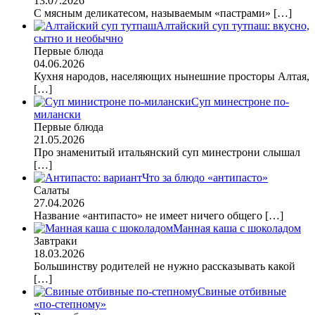
13.07.2026
С мясным деликатесом, называемым «пастрами»
[…]
Алтайский суп тутпаш: вкусно,
сытно и необычно
Первые блюда
04.06.2026
Кухня народов, населяющих нынешние просторы Алтая,
[…]
Суп минестроне по-
милански
Первые блюда
21.05.2026
Про знаменитый итальянский суп минестрони слышал
[…]
Что за блюдо «антипасто»
Салаты
27.04.2026
Название «антипасто» не имеет ничего общего
[…]
Манная каша с шоколадом
Завтраки
18.03.2026
Большинству родителей не нужно рассказывать какой
[…]
Свиные отбивные
«по-степному»