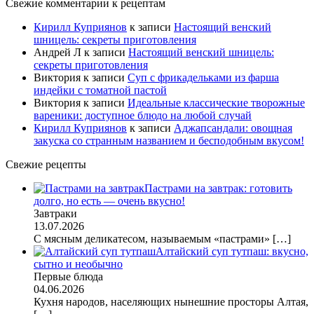
Свежие комментарии к рецептам
Кирилл Куприянов
к записи
Настоящий венский
шницель: секреты приготовления
Андрей Л
к записи
Настоящий венский шницель:
секреты приготовления
Виктория
к записи
Суп с фрикадельками из фарша
индейки с томатной пастой
Виктория
к записи
Идеальные классические творожные
вареники: доступное блюдо на любой случай
Кирилл Куприянов
к записи
Аджапсандали: овощная
закуска со странным названием и бесподобным вкусом!
Свежие рецепты
Пастрами на завтрак: готовить
долго, но есть — очень вкусно!
Завтраки
13.07.2026
С мясным деликатесом, называемым «пастрами»
[…]
Алтайский суп тутпаш: вкусно,
сытно и необычно
Первые блюда
04.06.2026
Кухня народов, населяющих нынешние просторы Алтая,