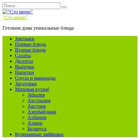
Перейти
Search
к
for:
содержанию
"Сто меню"
Готовим дома уникальные блюда
Завтраки
Первые блюда
Вторые блюда
Салаты
Десерты
Выпечка
Напитки
Соусы и маринады
Заготовки
Мировая кухня!
Абхазия
Австралия
Австрия
Азербайджан
Албания
Алжир
Беларусь
Кулинарные лайфхаки