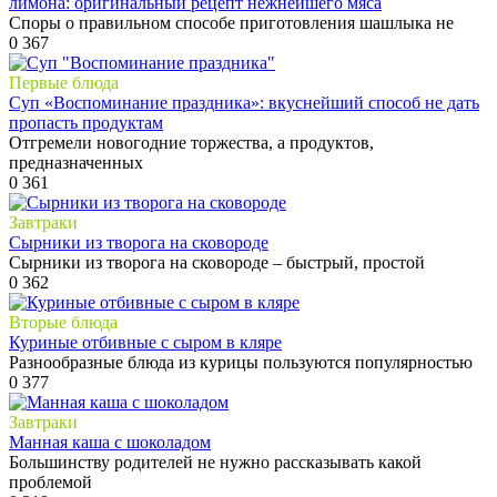
лимона: оригинальный рецепт нежнейшего мяса
Споры о правильном способе приготовления шашлыка не
0
367
Первые блюда
Суп «Воспоминание праздника»: вкуснейший способ не дать
пропасть продуктам
Отгремели новогодние торжества, а продуктов,
предназначенных
0
361
Завтраки
Сырники из творога на сковороде
Сырники из творога на сковороде – быстрый, простой
0
362
Вторые блюда
Куриные отбивные с сыром в кляре
Разнообразные блюда из курицы пользуются популярностью
0
377
Завтраки
Манная каша с шоколадом
Большинству родителей не нужно рассказывать какой
проблемой