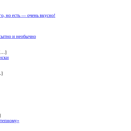
го, но есть — очень вкусно!
 сытно и необычно
[…]
нски
…]
]
степному»