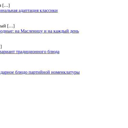
ия
[…]
инальная адаптация классики
чный
[…]
одные: на Масленицу и на каждый день
]
вариант традиционного блюда
ендарное блюдо партийной номенклатуры