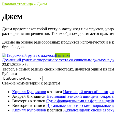
Главная страница
»
Джем
Джем
Джем представляет собой густую массу ягод или фруктов, увар
растворения ингредиентов. Таким образом достигается практи
Джемы на основе разнообразных продуктов используются и в ка
бутербродов.
Выпечка
Домашний рулет из творожного теста со сливовым джемом в ду
23.01.2022
0
372
Творог, в самых разных своих ипостасях, является одним из 
Рубрики
Рубрики
Свежие комментарии к рецептам
Кирилл Куприянов
к записи
Настоящий венский шницель
Андрей Л
к записи
Настоящий венский шницель: секрет
Виктория
к записи
Суп с фрикадельками из фарша индейк
Виктория
к записи
Идеальные классические творожные в
Кирилл Куприянов
к записи
Аджапсандали: овощная заку