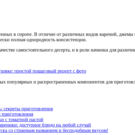
енных в сиропе. В отличие от различных видов варений, джемы 
чески полная однородность консистенции.
честве самостоятельного десерта, и в роли начинки для различн
ховке: простой пошаговый рецепт с фото
самых популярных и распространенных компонентов для пригото
: секреты приготовления
ы приготовления
и с томатной пастой
ареники: доступное блюдо на любой случай
ска со странным названием и бесподобным вкусом!