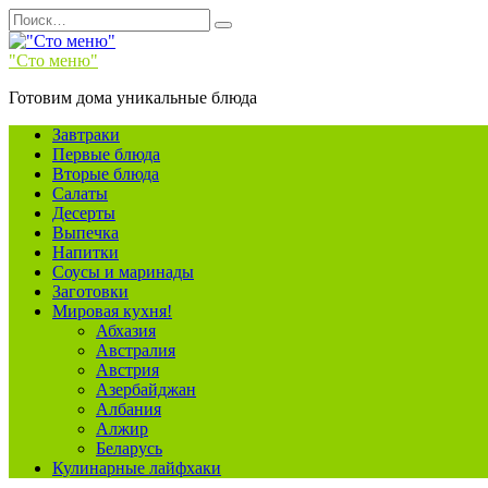
Перейти
Search
к
for:
содержанию
"Сто меню"
Готовим дома уникальные блюда
Завтраки
Первые блюда
Вторые блюда
Салаты
Десерты
Выпечка
Напитки
Соусы и маринады
Заготовки
Мировая кухня!
Абхазия
Австралия
Австрия
Азербайджан
Албания
Алжир
Беларусь
Кулинарные лайфхаки