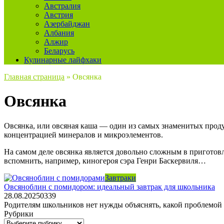
Австралия
Австрия
Азербайджан
Албания
Алжир
Беларусь
Кулинарные лайфхаки
Главная страница
»
Овсянка
Овсянка
Овсянка, или овсяная каша — один из самых знаменитых проду
концентрацией минералов и микроэлементов.
На самом деле овсянка является довольно сложным в приготовл
вспомнить, например, киногероя сэра Генри Баскервиля…
Завтраки
Овсяноблин с помидором: идеальный завтрак для школьника
28.08.2025
0
339
Родителям школьников нет нужды объяснять, какой проблемой 
Рубрики
Рубрики