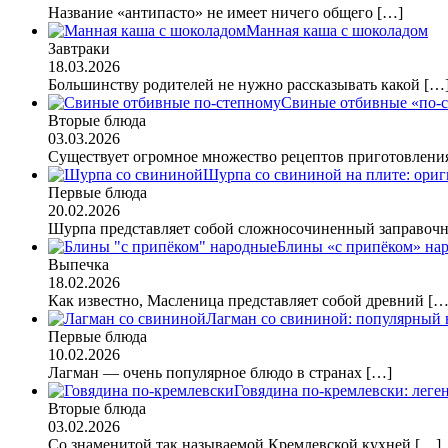
Название «антипасто» не имеет ничего общего
[…]
Манная каша с шоколадом
Завтраки
18.03.2026
Большинству родителей не нужно рассказывать какой
[…
Свиные отбивные «по-
Вторые блюда
03.03.2026
Существует огромное множество рецептов приготовлен
Шурпа со свининой на плите: ориг
Первые блюда
20.02.2026
Шурпа представляет собой сложносочиненный заправо
Блины «с припёком» нар
Выпечка
18.02.2026
Как известно, Масленица представляет собой древний
[…
Лагман со свининой: популярный 
Первые блюда
10.02.2026
Лагман — очень популярное блюдо в странах
[…]
Говядина по-кремлевски: лег
Вторые блюда
03.02.2026
Со знаменитой так называемой Кремлевской кухней
[…]