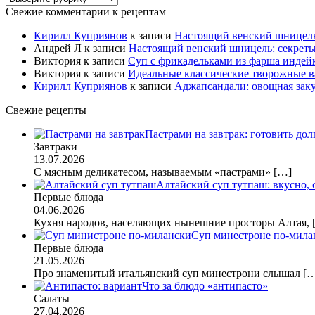
Свежие комментарии к рецептам
Кирилл Куприянов
к записи
Настоящий венский шницель
Андрей Л
к записи
Настоящий венский шницель: секрет
Виктория
к записи
Суп с фрикадельками из фарша индейк
Виктория
к записи
Идеальные классические творожные в
Кирилл Куприянов
к записи
Аджапсандали: овощная заку
Свежие рецепты
Пастрами на завтрак: готовить дол
Завтраки
13.07.2026
С мясным деликатесом, называемым «пастрами»
[…]
Алтайский суп тутпаш: вкусно,
Первые блюда
04.06.2026
Кухня народов, населяющих нынешние просторы Алтая,
Суп минестроне по-мила
Первые блюда
21.05.2026
Про знаменитый итальянский суп минестрони слышал
[
Что за блюдо «антипасто»
Салаты
27.04.2026