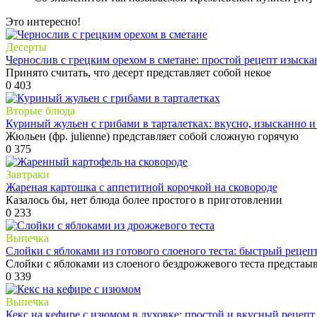
Это интересно!
Десерты
Чернослив с грецким орехом в сметане: простой рецепт изыска
Принято считать, что десерт представляет собой некое
0
403
Вторые блюда
Куриный жульен с грибами в тарталетках: вкусно, изысканно 
Жюльен (фр. julienne) представляет собой сложную горячую
0
375
Завтраки
Жареная картошка с аппетитной корочкой на сковороде
Казалось бы, нет блюда более простого в приготовлении
0
233
Выпечка
Cлойки с яблоками из готового слоеного теста: быстрый рецеп
Слойки с яблоками из слоеного бездрожжевого теста предстаы
0
339
Выпечка
Кекс на кефире с изюмом в духовке: простой и вкусный рецепт