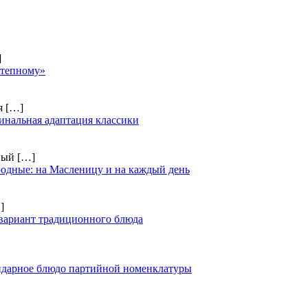
]
степному»
ия
[…]
инальная адаптация классики
чный
[…]
одные: на Масленицу и на каждый день
]
вариант традиционного блюда
ендарное блюдо партийной номенклатуры