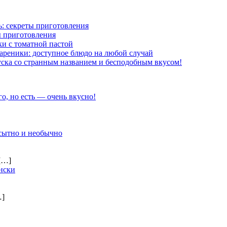
: секреты приготовления
ы приготовления
и с томатной пастой
ареники: доступное блюдо на любой случай
ска со странным названием и бесподобным вкусом!
го, но есть — очень вкусно!
 сытно и необычно
[…]
нски
…]