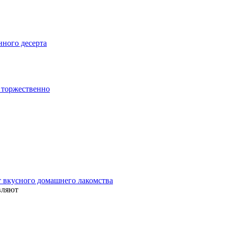
нного десерта
и торжественно
т вкусного домашнего лакомства
вляют