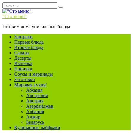
Перейти
Search
к
for:
содержанию
"Сто меню"
Готовим дома уникальные блюда
Завтраки
Первые блюда
Вторые блюда
Салаты
Десерты
Выпечка
Напитки
Соусы и маринады
Заготовки
Мировая кухня!
Абхазия
Австралия
Австрия
Азербайджан
Албания
Алжир
Беларусь
Кулинарные лайфхаки