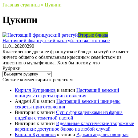
Главная страница
»
Цукини
Цукини
Вторые блюда
Настоящий французский рататуй: что же это такое
11.01.2026
0
290
Классическое древнее французское блюдо рататуй не имеет
ничего общего с обаятельным крысиным семейством из
известного мультфильма. Хотя бы потому, что
Рубрики
Рубрики
Свежие комментарии к рецептам
Кирилл Куприянов
к записи
Настоящий венский
шницель: секреты приготовления
Андрей Л
к записи
Настоящий венский шницель:
секреты приготовления
Виктория
к записи
Суп с фрикадельками из фарша
индейки с томатной пастой
Виктория
к записи
Идеальные классические творожные
вареники: доступное блюдо на любой случай
Кирилл Куприянов
к записи
Аджапсандали: овощная