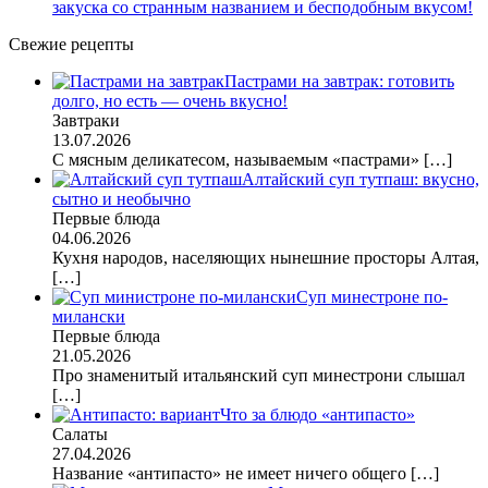
закуска со странным названием и бесподобным вкусом!
Свежие рецепты
Пастрами на завтрак: готовить
долго, но есть — очень вкусно!
Завтраки
13.07.2026
С мясным деликатесом, называемым «пастрами»
[…]
Алтайский суп тутпаш: вкусно,
сытно и необычно
Первые блюда
04.06.2026
Кухня народов, населяющих нынешние просторы Алтая,
[…]
Суп минестроне по-
милански
Первые блюда
21.05.2026
Про знаменитый итальянский суп минестрони слышал
[…]
Что за блюдо «антипасто»
Салаты
27.04.2026
Название «антипасто» не имеет ничего общего
[…]