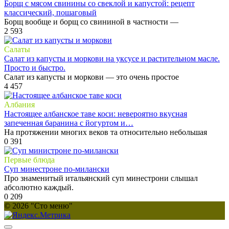
Борщ с мясом свинины со свеклой и капустой: рецепт
классический, пошаговый
Борщ вообще и борщ со свининой в частности —
2
593
Салаты
Салат из капусты и моркови на уксусе и растительном масле.
Просто и быстро.
Салат из капусты и моркови — это очень простое
4
457
Албания
Настоящее албанское таве коси: невероятно вкусная
запеченная баранина с йогуртом и…
На протяжении многих веков та относительно небольшая
0
391
Первые блюда
Суп минестроне по-милански
Про знаменитый итальянский суп минестрони слышал
абсолютно каждый.
0
209
© 2026 "Сто меню"