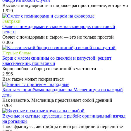
блюдо на любой случай
Высокая популярность и широкое распространение, которыми
1
929
Завтраки
Омлет с помидорами и сыром на сковороде: пошаговый
рецепт
Омлет с помидорами и сыром — это не только простой
0
305
Первые блюда
Борщ с мясом свинины со свеклой и капустой: рецепт
классический, пошаговый
Борщ вообще и борщ со свининой в частности —
2
595
Вам также может понравиться
Блины «с припёком» народные: на Масленицу и на каждый
день
Как известно, Масленица представляет собой древний
0
268
Вкусные и сытные круассаны с рыбой: оригинальный взгляд
на рогалики
Пока французы, австрийцы и венгры спорили о первенстве