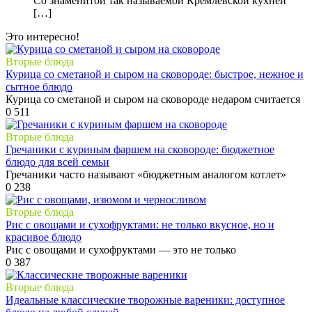
Со знаменитой так называемой Кремлевской кухней
[…]
Это интересно!
Вторые блюда
Курица со сметаной и сыром на сковороде: быстрое, нежное и
сытное блюдо
Курица со сметаной и сыром на сковороде недаром считается
0
511
Вторые блюда
Гречаники с куриным фаршем на сковороде: бюджетное
блюдо для всей семьи
Гречаники часто называют «бюджетным аналогом котлет»
0
238
Вторые блюда
Рис с овощами и сухофруктами: не только вкусное, но и
красивое блюдо
Рис с овощами и сухофруктами — это не только
0
387
Вторые блюда
Идеальные классические творожные вареники: доступное