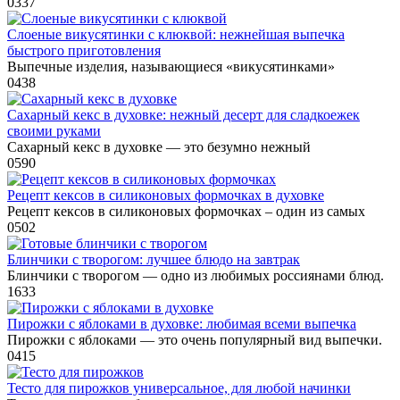
0
337
Слоеные викусятинки с клюквой: нежнейшая выпечка
быстрого приготовления
Выпечные изделия, называющиеся «викусятинками»
0
438
Сахарный кекс в духовке: нежный десерт для сладкоежек
своими руками
Сахарный кекс в духовке — это безумно нежный
0
590
Рецепт кексов в силиконовых формочках в духовке
Рецепт кексов в силиконовых формочках – один из самых
0
502
Блинчики с творогом: лучшее блюдо на завтрак
Блинчики с творогом — одно из любимых россиянами блюд.
1
633
Пирожки с яблоками в духовке: любимая всеми выпечка
Пирожки с яблоками — это очень популярный вид выпечки.
0
415
Тесто для пирожков универсальное, для любой начинки