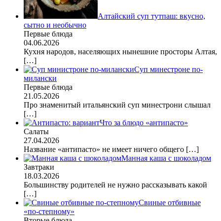
Алтайский суп тутпаш: вкусно,
сытно и необычно
Первые блюда
04.06.2026
Кухня народов, населяющих нынешние просторы Алтая,
[…]
Суп минестроне по-
милански
Первые блюда
21.05.2026
Про знаменитый итальянский суп минестрони слышал
[…]
Что за блюдо «антипасто»
Салаты
27.04.2026
Название «антипасто» не имеет ничего общего
[…]
Манная каша с шоколадом
Завтраки
18.03.2026
Большинству родителей не нужно рассказывать какой
[…]
Свиные отбивные
«по-степному»
Вторые блюда