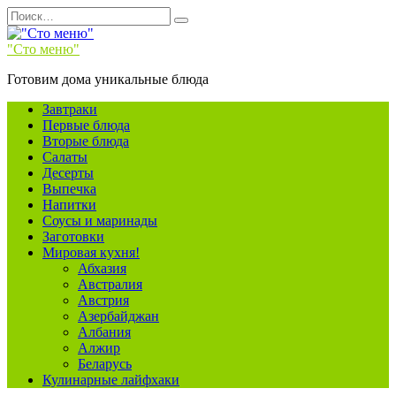
Перейти
Search
к
for:
содержанию
"Сто меню"
Готовим дома уникальные блюда
Завтраки
Первые блюда
Вторые блюда
Салаты
Десерты
Выпечка
Напитки
Соусы и маринады
Заготовки
Мировая кухня!
Абхазия
Австралия
Австрия
Азербайджан
Албания
Алжир
Беларусь
Кулинарные лайфхаки