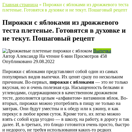
Главная страница
»
Пирожки с яблоками из дрожжевого теста
плетеные. Готовятся в духовке и не текут. Пошаговый рецепт
Пирожки с яблоками из дрожжевого
теста плетеные. Готовятся в духовке и
не текут. Пошаговый рецепт
Выпечка
Автор
Александр
На чтение
6 мин
Просмотров
458
Опубликовано
29.08.2022
Пирожки с яблоками представляют собой один из самых
популярных видов выпечки. Их ценят сразу по нескольким
причинам. Во-первых,
пирожки с яблоками
— это не только
вкусная, но и очень полезная еда. Насыщенность белками и
углеводами, содержащимися в качественном дрожжевом
тесте, дополняется целым «алфавитом» витаминов яблок. Во-
вторых, пирожки можно употреблять в пищу не только на
завтрак. Они будут уместны и к обеду или к ужину, и как
перекус в любое время суток. Кроме того, их легко можно
взять с собой куда угодно — в школу, на работу, в дорогу и так
далее. И, в-третьих, это блюдо готовится очень просто, быстро
и недорого, не требуя использования каких-то редких