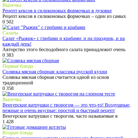
Выпечка
Рецепт кексов в силиконовых формочках в духовке
Рецепт кексов в силиконовых формочках – один из самых
0
502
Салаты
Салат «Рыжик» с грибами и крабами: и на праздник, и на
каждый день!
Авторство этого бесподобного салата принадлежит очень
0
383
Первые блюда
Солянка мясная сборная: классика русской кухни
Солянка мясная сборная считается одной из основ
традиционной
0
358
Выпечка
Венгерские ватрушки с творогом — это что-то! Воздушные,
нежные и очень вкусные: простой и быстрый рецепт
Венгерские ватрушки с творогом, часто называемые в
1
428
Вторые блюда