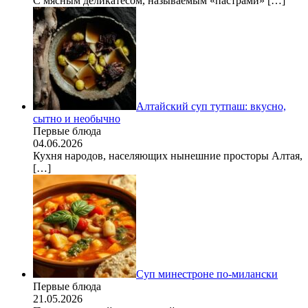
С мясным деликатесом, называемым «пастрами»
[…]
Алтайский суп тутпаш: вкусно,
сытно и необычно
Первые блюда
04.06.2026
Кухня народов, населяющих нынешние просторы Алтая,
[…]
Суп минестроне по-милански
Первые блюда
21.05.2026