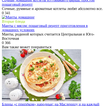
Сочные домашние котлеты из говяжьего фарша: простой
пошаговый рецепт
Сочные, румяные и ароматные котлеты любят абсолютно все.
0
341
Вторые блюда
Манты с мясом: пошаговый рецепт приготовления в
домашних условиях
Манты, родиной которых считается Центральная и Юго-
Восточная
0
366
Вам также может понравиться
Блины «с припёком» народные: на Масленицу и на каждый