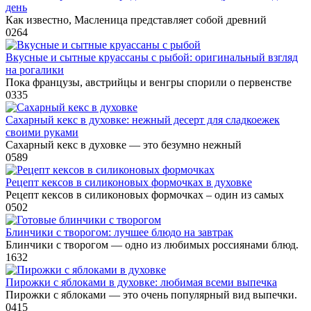
день
Как известно, Масленица представляет собой древний
0
264
Вкусные и сытные круассаны с рыбой: оригинальный взгляд
на рогалики
Пока французы, австрийцы и венгры спорили о первенстве
0
335
Сахарный кекс в духовке: нежный десерт для сладкоежек
своими руками
Сахарный кекс в духовке — это безумно нежный
0
589
Рецепт кексов в силиконовых формочках в духовке
Рецепт кексов в силиконовых формочках – один из самых
0
502
Блинчики с творогом: лучшее блюдо на завтрак
Блинчики с творогом — одно из любимых россиянами блюд.
1
632
Пирожки с яблоками в духовке: любимая всеми выпечка
Пирожки с яблоками — это очень популярный вид выпечки.
0
415