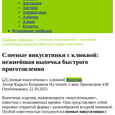
Австралия
Австрия
Азербайджан
Албания
Алжир
Беларусь
Кулинарные лайфхаки
Главная страница
»
Слоеные викусятинки с клюквой:
нежнейшая выпечка быстрого приготовления
Слоеные викусятинки с клюквой:
нежнейшая выпечка быстрого
приготовления
Выпечка
Автор
Кирилл Куприянов
На чтение
2 мин
Просмотров
438
Опубликовано
22.10.2025
Выпечные изделия, называющиеся «викусятинками»,
известны с незапамятных времен. Они представляют собой
пирожки открытой формы с разнообразной ягодной начинкой.
Особой известностью пользуются
слоеные викусятинки с