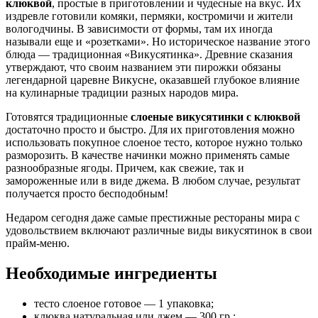
клюквой
, простые в приготовлении и чудесные на вкус. Их
издревле готовили комяки, пермяки, костромичи и жители
вологодчины. В зависимости от формы, там их иногда
называли еще и «розетками». Но историческое название этого
блюда — традиционная «Викусятинка». Древние сказания
утверждают, что своим названием эти пирожки обязаны
легендарной царевне Викусне, оказавшей глубокое влияние
на кулинарные традиции разных народов мира.
Готовятся традиционные
слоеные викусятинки с клюквой
достаточно просто и быстро. Для их приготовления можно
использовать покупное слоеное тесто, которое нужно только
разморозить. В качестве начинки можно применять самые
разнообразные ягоды. Причем, как свежие, так и
замороженные или в виде джема. В любом случае, результат
получается просто бесподобным!
Недаром сегодня даже самые престижные рестораны мира с
удовольствием включают различные виды викусятинок в свои
прайм-меню.
Необходимые ингредиенты
тесто слоеное готовое — 1 упаковка;
клюква натуральная или джем — 300 гр.;