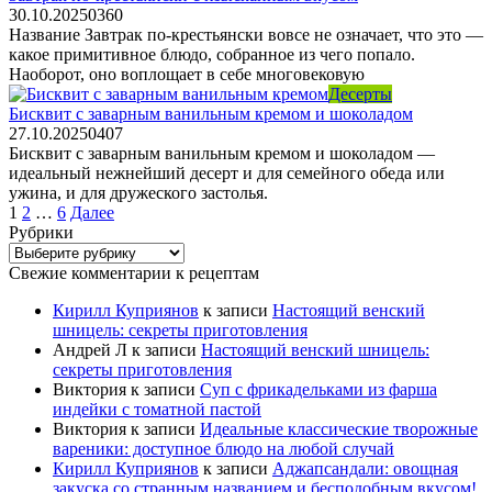
30.10.2025
0
360
Название Завтрак по-крестьянски вовсе не означает, что это —
какое примитивное блюдо, собранное из чего попало.
Наоборот, оно воплощает в себе многовековую
Десерты
Бисквит с заварным ванильным кремом и шоколадом
27.10.2025
0
407
Бисквит с заварным ванильным кремом и шоколадом —
идеальный нежнейший десерт и для семейного обеда или
ужина, и для дружеского застолья.
Пагинация
1
2
…
6
Далее
записей
Рубрики
Рубрики
Свежие комментарии к рецептам
Кирилл Куприянов
к записи
Настоящий венский
шницель: секреты приготовления
Андрей Л
к записи
Настоящий венский шницель:
секреты приготовления
Виктория
к записи
Суп с фрикадельками из фарша
индейки с томатной пастой
Виктория
к записи
Идеальные классические творожные
вареники: доступное блюдо на любой случай
Кирилл Куприянов
к записи
Аджапсандали: овощная
закуска со странным названием и бесподобным вкусом!