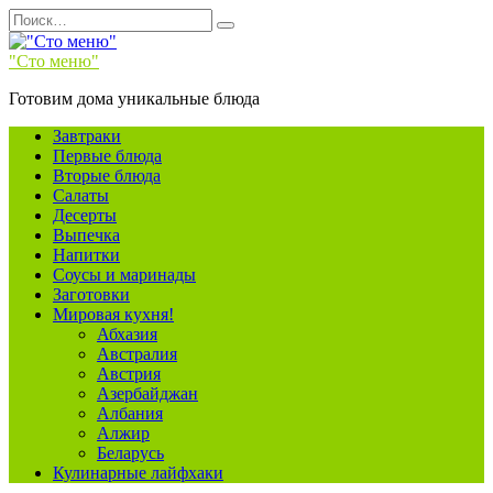
Перейти
Search
к
for:
содержанию
"Сто меню"
Готовим дома уникальные блюда
Завтраки
Первые блюда
Вторые блюда
Салаты
Десерты
Выпечка
Напитки
Соусы и маринады
Заготовки
Мировая кухня!
Абхазия
Австралия
Австрия
Азербайджан
Албания
Алжир
Беларусь
Кулинарные лайфхаки