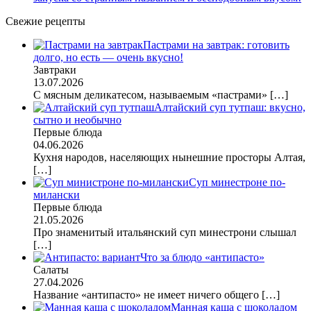
Свежие рецепты
Пастрами на завтрак: готовить
долго, но есть — очень вкусно!
Завтраки
13.07.2026
С мясным деликатесом, называемым «пастрами»
[…]
Алтайский суп тутпаш: вкусно,
сытно и необычно
Первые блюда
04.06.2026
Кухня народов, населяющих нынешние просторы Алтая,
[…]
Суп минестроне по-
милански
Первые блюда
21.05.2026
Про знаменитый итальянский суп минестрони слышал
[…]
Что за блюдо «антипасто»
Салаты
27.04.2026
Название «антипасто» не имеет ничего общего
[…]
Манная каша с шоколадом