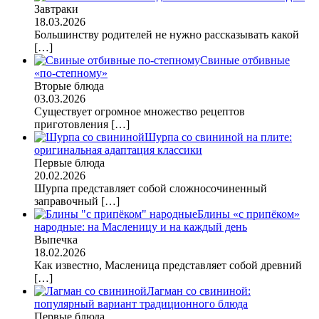
Завтраки
18.03.2026
Большинству родителей не нужно рассказывать какой
[…]
Свиные отбивные
«по-степному»
Вторые блюда
03.03.2026
Существует огромное множество рецептов
приготовления
[…]
Шурпа со свининой на плите:
оригинальная адаптация классики
Первые блюда
20.02.2026
Шурпа представляет собой сложносочиненный
заправочный
[…]
Блины «с припёком»
народные: на Масленицу и на каждый день
Выпечка
18.02.2026
Как известно, Масленица представляет собой древний
[…]
Лагман со свининой:
популярный вариант традиционного блюда
Первые блюда