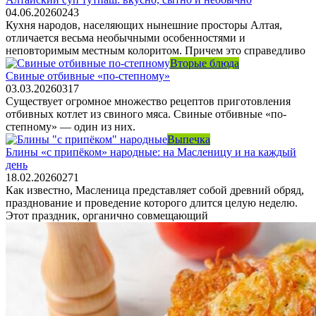
04.06.2026
0
243
Кухня народов, населяющих нынешние просторы Алтая,
отличается весьма необычными особенностями и
неповторимым местным колоритом. Причем это справедливо
Вторые блюда
Свиные отбивные «по-степному»
03.03.2026
0
317
Существует огромное множество рецептов приготовления
отбивных котлет из свиного мяса. Свиные отбивные «по-
степному» — один из них.
Выпечка
Блины «с припёком» народные: на Масленицу и на каждый
день
18.02.2026
0
271
Как известно, Масленица представляет собой древний обряд,
празднование и проведение которого длится целую неделю.
Этот праздник, органично совмещающий