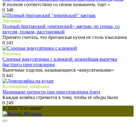
В полном соответствии со своим названием, торт «
0
348
Завтраки
Полный британский «имперский» завтрак: не спеша, со
вкусом, толком, расстановкой
Принято считать, что британская кухня не столь изысканна
0
241
Выпечка
Слоеные викусятинки с клюквой: нежнейшая выпечка
быстрого приготовления
Выпечные изделия, называющиеся «викусятинками»
0
441
Кулинарные лайфхаки
Маленькие хитрости при приготовлении блюд
Каждая хозяйка стремится к тому, чтобы её обеды были
0
249
© 2026 "Сто меню"