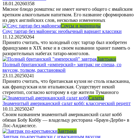
18.01.2026
0
358
Мясное блюдо ромштекс не имеет ничего общего с ямайским
крепким алкогольным напитком. Его название сформировано
из двух английских слов, несколько измененных
Соусы и маринады
Соус тартар без майонеза: необычный вариант классики
11.12.2025
0
264
Принято считать, что холодный соус тартар был изобретен
французами в XIX веке и в своем названии хранит память о
разорительных набегах татаро-монголов.
Завтраки
Полный британский «имперский» завтрак: не спеша, со
вкусом, толком, расстановкой
23.11.2025
0
241
Принято считать, что британская кухня не столь изысканна,
как французская или итальянская. Существует некий
стереотип, согласно которому в еде жители Туманного
Салаты
Знаменитый американский салат кобб: классический рецепт
10.11.2025
0
247
Своим названием знаменитый американский салат кобб
обязан Бобу Коббу — владельцу ресторана «Браун-Дерби» в
Лос-Анджелесе.
Завтраки
Завтрак по-крестьянски с изысканным вкусом