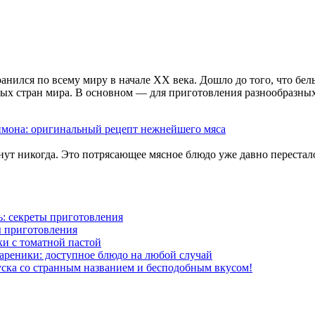
нился по всему миру в начале XX века. Дошло до того, что бе
х стран мира. В основном — для приготовления разнообразных д
лимона: оригинальный рецепт нежнейшего мяса
ут никогда. Это потрясающее мясное блюдо уже давно перестал
: секреты приготовления
ы приготовления
и с томатной пастой
ареники: доступное блюдо на любой случай
ска со странным названием и бесподобным вкусом!