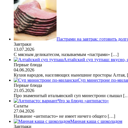
Пастрами на завтрак: готовить долг
Завтраки
13.07.2026
С мясным деликатесом, называемым «пастрами»
[…]
Алтайский суп тутпаш: вкусно,
Первые блюда
04.06.2026
Кухня народов, населяющих нынешние просторы Алтая,
Суп минестроне по-мила
Первые блюда
21.05.2026
Про знаменитый итальянский суп минестрони слышал
[
Что за блюдо «антипасто»
Салаты
27.04.2026
Название «антипасто» не имеет ничего общего
[…]
Манная каша с шоколадом
Завтраки