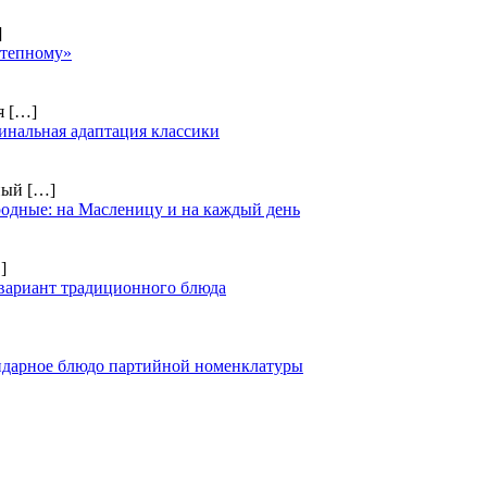
]
степному»
ия
[…]
инальная адаптация классики
чный
[…]
одные: на Масленицу и на каждый день
]
вариант традиционного блюда
ендарное блюдо партийной номенклатуры