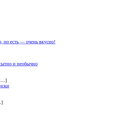
о, но есть — очень вкусно!
 сытно и необычно
[…]
нски
…]