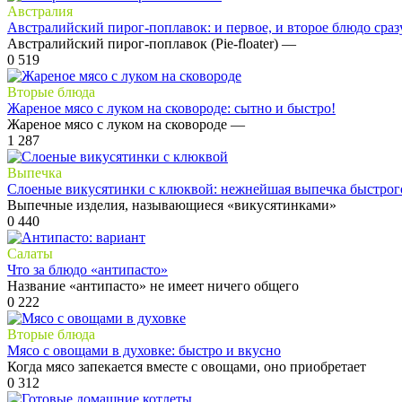
Австралия
Австралийский пирог-поплавок: и первое, и второе блюдо сраз
Австралийский пирог-поплавок (Pie-floater) —
0
519
Вторые блюда
Жареное мясо с луком на сковороде: сытно и быстро!
Жареное мясо с луком на сковороде —
1
287
Выпечка
Слоеные викусятинки с клюквой: нежнейшая выпечка быстрог
Выпечные изделия, называющиеся «викусятинками»
0
440
Салаты
Что за блюдо «антипасто»
Название «антипасто» не имеет ничего общего
0
222
Вторые блюда
Мясо с овощами в духовке: быстро и вкусно
Когда мясо запекается вместе с овощами, оно приобретает
0
312