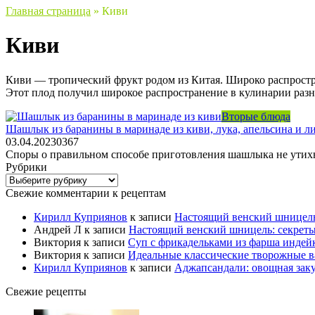
Главная страница
»
Киви
Киви
Киви — тропический фрукт родом из Китая. Широко распростра
Этот плод получил широкое распространение в кулинарии разны
Вторые блюда
Шашлык из баранины в маринаде из киви, лука, апельсина и 
03.04.2023
0
367
Споры о правильном способе приготовления шашлыка не утихн
Рубрики
Рубрики
Свежие комментарии к рецептам
Кирилл Куприянов
к записи
Настоящий венский шницель
Андрей Л
к записи
Настоящий венский шницель: секрет
Виктория
к записи
Суп с фрикадельками из фарша индейк
Виктория
к записи
Идеальные классические творожные в
Кирилл Куприянов
к записи
Аджапсандали: овощная заку
Свежие рецепты