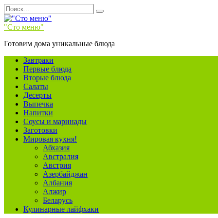
Перейти
Search
к
for:
содержанию
"Сто меню"
Готовим дома уникальные блюда
Завтраки
Первые блюда
Вторые блюда
Салаты
Десерты
Выпечка
Напитки
Соусы и маринады
Заготовки
Мировая кухня!
Абхазия
Австралия
Австрия
Азербайджан
Албания
Алжир
Беларусь
Кулинарные лайфхаки