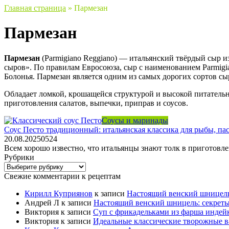
Главная страница
»
Пармезан
Пармезан
Пармезан
(Parmigiano Reggiano) — итальянский твёрдый сыр и
сыров». По правилам Евросоюза, сыр с наименованием Parmigi
Болонья. Пармезан является одним из самых дорогих сортов сы
Обладает ломкой, крошащейся структурой и высокой питательн
приготовления салатов, выпечки, приправ и соусов.
Соусы и маринады
Соус Песто традиционный: итальянская классика для рыбы, пас
20.08.2025
0
524
Всем хорошо известно, что итальянцы знают толк в приготовл
Рубрики
Рубрики
Свежие комментарии к рецептам
Кирилл Куприянов
к записи
Настоящий венский шницель
Андрей Л
к записи
Настоящий венский шницель: секрет
Виктория
к записи
Суп с фрикадельками из фарша индейк
Виктория
к записи
Идеальные классические творожные в