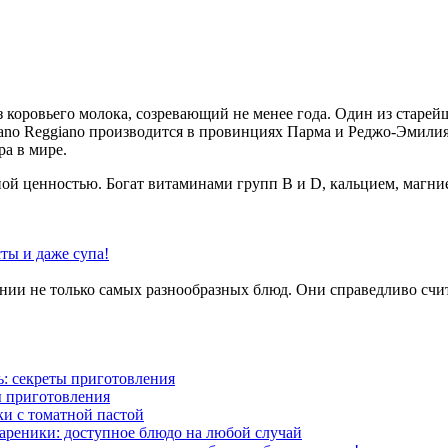
з коровьего молока, созревающий не менее года. Один из старе
ano Reggiano производится в провинциях Парма и Реджо-Эмилия
ра в мире.
ой ценностью. Богат витаминами групп B и D, кальцием, магни
ты и даже супа!
ении не только самых разнообразных блюд. Они справедливо счи
: секреты приготовления
ы приготовления
и с томатной пастой
ареники: доступное блюдо на любой случай