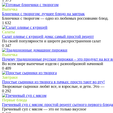
1
375
Выпечка
Блинчики с творогом: лучшее блюдо на завтрак
Блинчики с творогом — одно из любимых россиянами блюд.
1
632
Салаты
Салат оливье с курицей дома: самый простой рецепт
По своей популярности и широте распространения салат
0
347
Выпечка
Почему традиционные русские пирожки – это продукт на все в
Во всем мире выпечные изделя с разнообразной начинкой
0
409
Завтраки
Простые сырники из творога в пачках: просто тают во рту!
Творожные сырники любят все, и взрослые, и дети. Это —
0
292
Первые блюда
Гречневый суп с мясом: простой рецепт сытного первого блюд
Гречневый суп с мясом — это не только вкусное