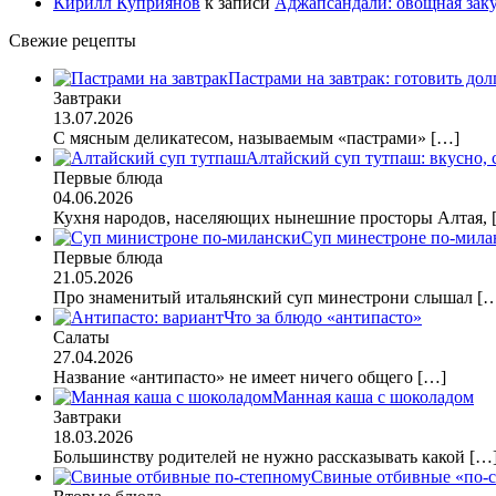
Кирилл Куприянов
к записи
Аджапсандали: овощная заку
Свежие рецепты
Пастрами на завтрак: готовить дол
Завтраки
13.07.2026
С мясным деликатесом, называемым «пастрами»
[…]
Алтайский суп тутпаш: вкусно,
Первые блюда
04.06.2026
Кухня народов, населяющих нынешние просторы Алтая,
Суп минестроне по-мила
Первые блюда
21.05.2026
Про знаменитый итальянский суп минестрони слышал
[
Что за блюдо «антипасто»
Салаты
27.04.2026
Название «антипасто» не имеет ничего общего
[…]
Манная каша с шоколадом
Завтраки
18.03.2026
Большинству родителей не нужно рассказывать какой
[…
Свиные отбивные «по-