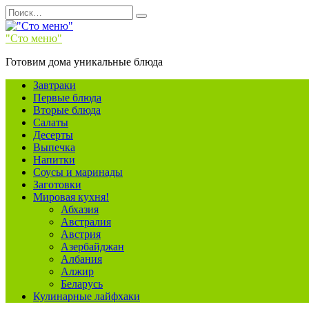
Перейти
Search
к
for:
содержанию
"Сто меню"
Готовим дома уникальные блюда
Завтраки
Первые блюда
Вторые блюда
Салаты
Десерты
Выпечка
Напитки
Соусы и маринады
Заготовки
Мировая кухня!
Абхазия
Австралия
Австрия
Азербайджан
Албания
Алжир
Беларусь
Кулинарные лайфхаки