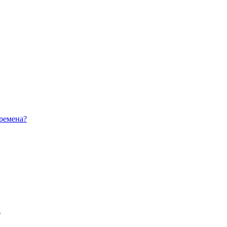
ремена?
а