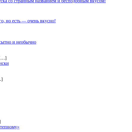
ска со странным названием и бесподобным вкусом!
го, но есть — очень вкусно!
 сытно и необычно
[…]
нски
…]
]
степному»