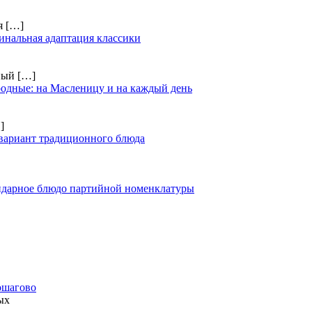
ия
[…]
инальная адаптация классики
чный
[…]
одные: на Масленицу и на каждый день
]
вариант традиционного блюда
ендарное блюдо партийной номенклатуры
ошагово
ых