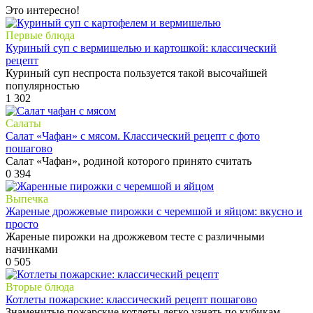
Это интересно!
Первые блюда
Куриный суп с вермишелью и картошкой: классический
рецепт
Куриный суп неспроста пользуется такой высочайшей
популярностью
1
302
Салаты
Cалат «Чафан» с мясом. Классический рецепт с фото
пошагово
Салат «Чафан», родиной которого принято считать
0
394
Выпечка
Жареные дрожжевые пирожки с черемшой и яйцом: вкусно и
просто
Жареные пирожки на дрожжевом тесте с различными
начинками
0
505
Вторые блюда
Котлеты пожарские: классический рецепт пошагово
Знаменитые пожарские котлеты легко узнать по кубикам