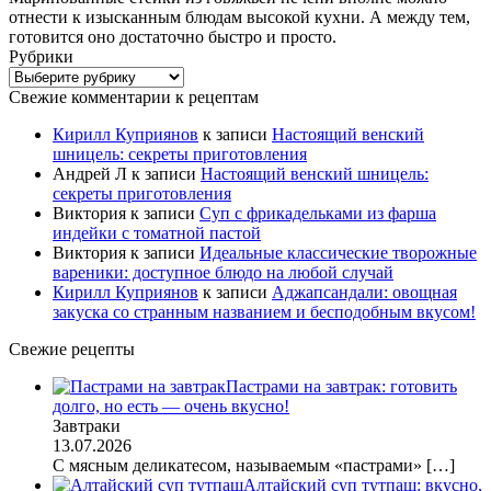
отнести к изысканным блюдам высокой кухни. А между тем,
готовится оно достаточно быстро и просто.
Рубрики
Рубрики
Свежие комментарии к рецептам
Кирилл Куприянов
к записи
Настоящий венский
шницель: секреты приготовления
Андрей Л
к записи
Настоящий венский шницель:
секреты приготовления
Виктория
к записи
Суп с фрикадельками из фарша
индейки с томатной пастой
Виктория
к записи
Идеальные классические творожные
вареники: доступное блюдо на любой случай
Кирилл Куприянов
к записи
Аджапсандали: овощная
закуска со странным названием и бесподобным вкусом!
Свежие рецепты
Пастрами на завтрак: готовить
долго, но есть — очень вкусно!
Завтраки
13.07.2026
С мясным деликатесом, называемым «пастрами»
[…]
Алтайский суп тутпаш: вкусно,