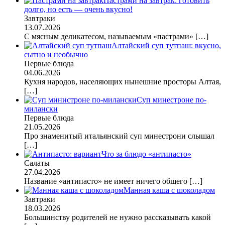
Пастрами на завтрак: готовить
долго, но есть — очень вкусно!
Завтраки
13.07.2026
С мясным деликатесом, называемым «пастрами»
[…]
Алтайский суп тутпаш: вкусно,
сытно и необычно
Первые блюда
04.06.2026
Кухня народов, населяющих нынешние просторы Алтая,
[…]
Суп минестроне по-
милански
Первые блюда
21.05.2026
Про знаменитый итальянский суп минестрони слышал
[…]
Что за блюдо «антипасто»
Салаты
27.04.2026
Название «антипасто» не имеет ничего общего
[…]
Манная каша с шоколадом
Завтраки
18.03.2026
Большинству родителей не нужно рассказывать какой