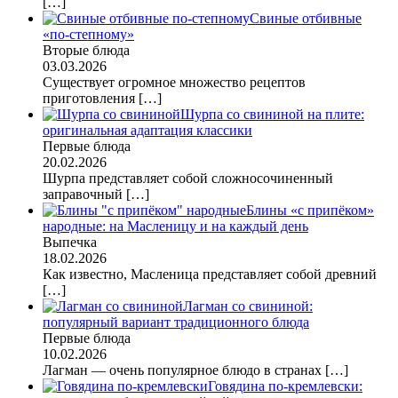
[…]
Свиные отбивные
«по-степному»
Вторые блюда
03.03.2026
Существует огромное множество рецептов
приготовления
[…]
Шурпа со свининой на плите:
оригинальная адаптация классики
Первые блюда
20.02.2026
Шурпа представляет собой сложносочиненный
заправочный
[…]
Блины «с припёком»
народные: на Масленицу и на каждый день
Выпечка
18.02.2026
Как известно, Масленица представляет собой древний
[…]
Лагман со свининой:
популярный вариант традиционного блюда
Первые блюда
10.02.2026
Лагман — очень популярное блюдо в странах
[…]
Говядина по-кремлевски: