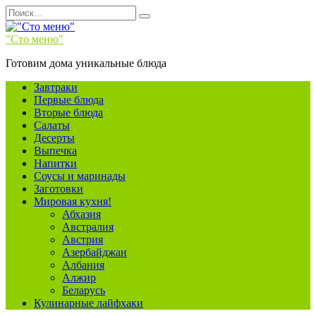
Перейти
Search
к
for:
содержанию
"Сто меню"
Готовим дома уникальные блюда
Завтраки
Первые блюда
Вторые блюда
Салаты
Десерты
Выпечка
Напитки
Соусы и маринады
Заготовки
Мировая кухня!
Абхазия
Австралия
Австрия
Азербайджан
Албания
Алжир
Беларусь
Кулинарные лайфхаки