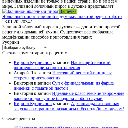
выпечных изделий не только в нашей стране, но и во всем
мире. Заливной яблочный пирог в духовке представляет
Выпечка
Яблочный пирог заливной в духовке: простой рецепт с фото
23.01.2022
0
347
Заливной яблочный пирог в духовке — достаточно простой
рецепт для домашней кухни. Существует разнообразные
модификации способов приготовления таких
Рубрики
Рубрики
Свежие комментарии к рецептам
Кирилл Куприянов
к записи
Настоящий венский
шницель: секреты приготовления
Андрей Л
к записи
Настоящий венский шницель:
секреты приготовления
Виктория
к записи
Суп с фрикадельками из фарша
индейки с томатной пастой
Виктория
к записи
Идеальные классические творожные
вареники: доступное блюдо на любой случай
Кирилл Куприянов
к записи
Аджапсандали: овощная
закуска со странным названием и бесподобным вкусом!
Свежие рецепты