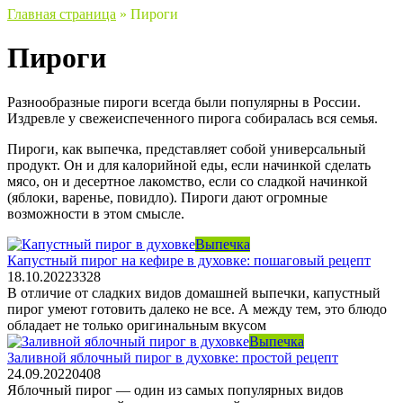
Главная страница
»
Пироги
Пироги
Разнообразные пироги всегда были популярны в России.
Издревле у свежеиспеченного пирога собиралась вся семья.
Пироги, как выпечка, представляет собой универсальный
продукт. Он и для калорийной еды, если начинкой сделать
мясо, он и десертное лакомство, если со сладкой начинкой
(яблоки, варенье, повидло). Пироги дают огромные
возможности в этом смысле.
Выпечка
Капустный пирог на кефире в духовке: пошаговый рецепт
18.10.2022
3
328
В отличие от сладких видов домашней выпечки, капустный
пирог умеют готовить далеко не все. А между тем, это блюдо
обладает не только оригинальным вкусом
Выпечка
Заливной яблочный пирог в духовке: простой рецепт
24.09.2022
0
408
Яблочный пирог — один из самых популярных видов