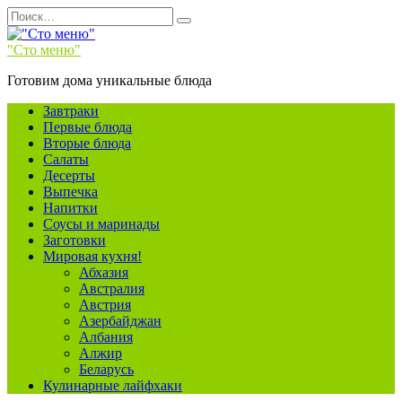
Перейти
Search
к
for:
содержанию
"Сто меню"
Готовим дома уникальные блюда
Завтраки
Первые блюда
Вторые блюда
Салаты
Десерты
Выпечка
Напитки
Соусы и маринады
Заготовки
Мировая кухня!
Абхазия
Австралия
Австрия
Азербайджан
Албания
Алжир
Беларусь
Кулинарные лайфхаки