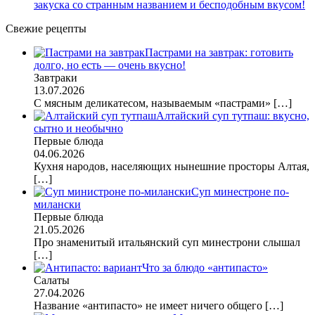
закуска со странным названием и бесподобным вкусом!
Свежие рецепты
Пастрами на завтрак: готовить
долго, но есть — очень вкусно!
Завтраки
13.07.2026
С мясным деликатесом, называемым «пастрами»
[…]
Алтайский суп тутпаш: вкусно,
сытно и необычно
Первые блюда
04.06.2026
Кухня народов, населяющих нынешние просторы Алтая,
[…]
Суп минестроне по-
милански
Первые блюда
21.05.2026
Про знаменитый итальянский суп минестрони слышал
[…]
Что за блюдо «антипасто»
Салаты
27.04.2026
Название «антипасто» не имеет ничего общего
[…]