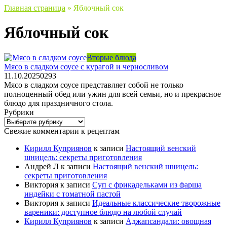
Главная страница
»
Яблочный сок
Яблочный сок
Вторые блюда
Мясо в сладком соусе с курагой и черносливом
11.10.2025
0
293
Мясо в сладком соусе представляет собой не только
полноценный обед или ужин для всей семьи, но и прекрасное
блюдо для праздничного стола.
Рубрики
Рубрики
Свежие комментарии к рецептам
Кирилл Куприянов
к записи
Настоящий венский
шницель: секреты приготовления
Андрей Л
к записи
Настоящий венский шницель:
секреты приготовления
Виктория
к записи
Суп с фрикадельками из фарша
индейки с томатной пастой
Виктория
к записи
Идеальные классические творожные
вареники: доступное блюдо на любой случай
Кирилл Куприянов
к записи
Аджапсандали: овощная