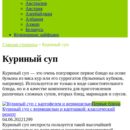
Австралия
Австрия
Азербайджан
Албания
Алжир
Беларусь
Кулинарные лайфхаки
Главная страница
»
Куриный суп
Куриный суп
Куриный суп — это очень популярное первое блюдо на осове
бульона из мяса кур или его суррогатов (бульонных кубиков,
например). Используется не только в виде самостоятельного
блюда, но и в качестве компонента для приготовления
различных сложных супов, вторых блюд, маринадов и соусов.
Первые блюда
Куриный суп с вермишелью и картошкой: классический
рецепт
04.06.2022
1
299
Куриный суп неспроста пользуется такой высочайшей
популярностью во всем мире и поистине повсеместной