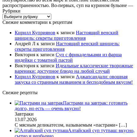
распространенностью. Во-первых, суп на курином бульоне —
Рубрики
Рубрики
Свежие комментарии к рецептам
Кирилл Куприянов
к записи
Настоящий венский
шницель: секреты приготовления
Андрей Л
к записи
Настоящий венский шницель:
секреты приготовления
Виктория
к записи
Суп с фрикадельками из фарша
индейки с томатной пастой
Виктория
к записи
Идеальные классические творожные
вареники: доступное блюдо на любой случай
Кирилл Куприянов
к записи
Аджапсандали: овощная
закуска со странным названием и бесподобным вкусом!
Свежие рецепты
Пастрами на завтрак: готовить
долго, но есть — очень вкусно!
Завтраки
13.07.2026
С мясным деликатесом, называемым «пастрами»
[…]
Алтайский суп тутпаш: вкусно,
сытно и необычно