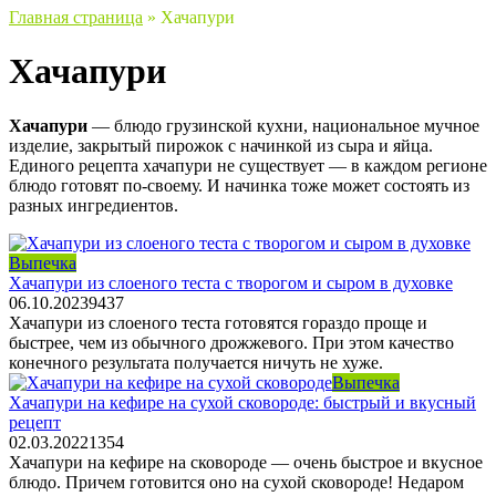
Главная страница
»
Хачапури
Хачапури
Хачапури
— блюдо грузинской кухни, национальное мучное
изделие, закрытый пирожок с начинкой из сыра и яйца.
Единого рецепта хачапури не существует — в каждом регионе
блюдо готовят по-своему. И начинка тоже может состоять из
разных ингредиентов.
Выпечка
Хачапури из слоеного теста с творогом и сыром в духовке
06.10.2023
9
437
Хачапури из слоеного теста готовятся гораздо проще и
быстрее, чем из обычного дрожжевого. При этом качество
конечного результата получается ничуть не хуже.
Выпечка
Хачапури на кефире на сухой сковороде: быстрый и вкусный
рецепт
02.03.2022
1
354
Хачапури на кефире на сковороде — очень быстрое и вкусное
блюдо. Причем готовится оно на сухой сковороде! Недаром