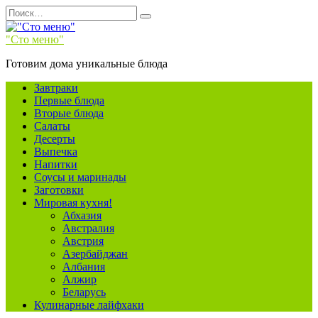
Перейти
Search
к
for:
содержанию
"Сто меню"
Готовим дома уникальные блюда
Завтраки
Первые блюда
Вторые блюда
Салаты
Десерты
Выпечка
Напитки
Соусы и маринады
Заготовки
Мировая кухня!
Абхазия
Австралия
Австрия
Азербайджан
Албания
Алжир
Беларусь
Кулинарные лайфхаки