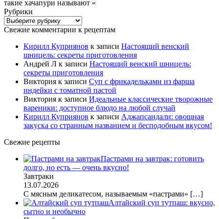
такие хачапури называют «
Рубрики
Рубрики
Свежие комментарии к рецептам
Кирилл Куприянов
к записи
Настоящий венский
шницель: секреты приготовления
Андрей Л
к записи
Настоящий венский шницель:
секреты приготовления
Виктория
к записи
Суп с фрикадельками из фарша
индейки с томатной пастой
Виктория
к записи
Идеальные классические творожные
вареники: доступное блюдо на любой случай
Кирилл Куприянов
к записи
Аджапсандали: овощная
закуска со странным названием и бесподобным вкусом!
Свежие рецепты
Пастрами на завтрак: готовить
долго, но есть — очень вкусно!
Завтраки
13.07.2026
С мясным деликатесом, называемым «пастрами»
[…]
Алтайский суп тутпаш: вкусно,
сытно и необычно