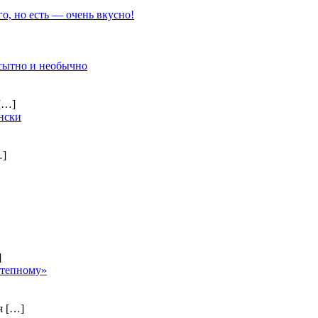
го, но есть — очень вкусно!
 сытно и необычно
[…]
нски
…]
]
степному»
ия
[…]