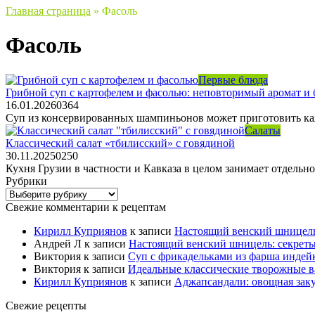
Главная страница
»
Фасоль
Фасоль
Первые блюда
Грибной суп с картофелем и фасолью: неповторимый аромат и
16.01.2026
0
364
Суп из консервированных шампиньонов может приготовить кажд
Салаты
Классический салат «тбилисский» с говядиной
30.11.2025
0
250
Кухня Грузии в частности и Кавказа в целом занимает отдельн
Рубрики
Рубрики
Свежие комментарии к рецептам
Кирилл Куприянов
к записи
Настоящий венский шницель
Андрей Л
к записи
Настоящий венский шницель: секрет
Виктория
к записи
Суп с фрикадельками из фарша индейк
Виктория
к записи
Идеальные классические творожные в
Кирилл Куприянов
к записи
Аджапсандали: овощная заку
Свежие рецепты