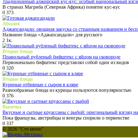
Традиционный алжирский кус-кус: особый национальный взгл
В странах Магриба (Северная Африка) понятие кус-кус
0
373
Абхазия
Аджапсандали: овощная закуска со странным названием и бес
Название блюда «Аджапсандали» для русского
2
1к.
Вторые блюда
Правильный рубленый бифштекс с яйцом на сковороде
Первоначально бифштекс представлял собой один из видов
0
320
Вторые блюда
Куриные отбивные с сыром в кляре
Разнообразные блюда из курицы пользуются популярностью
0
376
Выпечка
Вкусные и сытные круассаны с рыбой: оригинальный взгляд н
Пока французы, австрийцы и венгры спорили о первенстве
0
337
© 2026 "Сто меню"