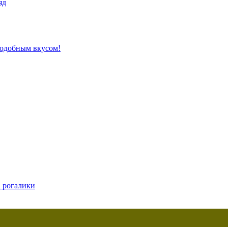
яд
подобным вкусом!
а рогалики