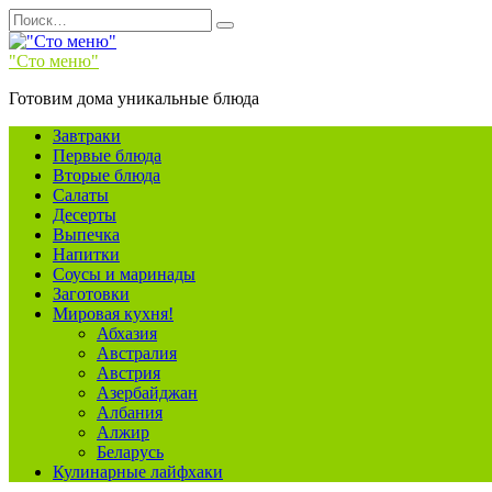
Перейти
Search
к
for:
содержанию
"Сто меню"
Готовим дома уникальные блюда
Завтраки
Первые блюда
Вторые блюда
Салаты
Десерты
Выпечка
Напитки
Соусы и маринады
Заготовки
Мировая кухня!
Абхазия
Австралия
Австрия
Азербайджан
Албания
Алжир
Беларусь
Кулинарные лайфхаки