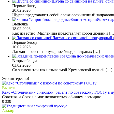
Шурпа со свининой на плите: ориг
Первые блюда
20.02.2026
Шурпа представляет собой сложносочиненный заправо
Блины «с припёком» нар
Выпечка
18.02.2026
Как известно, Масленица представляет собой древний
[…
Лагман со свининой: популярный 
Первые блюда
10.02.2026
Лагман — очень популярное блюдо в странах
[…]
Говядина по-кремлевски: лег
Вторые блюда
03.02.2026
Со знаменитой так называемой Кремлевской кухней
[…]
Это интересно!
Выпечка
Кекс «Столичный» с изюмом: рецепт по советскому ГОСТу в д
Советский Союз не мог похвастаться обилием всемирно
0
339
Алжир