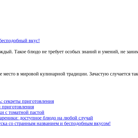
 бесподобный вкус!
ый. Такое блюдо не требует особых знаний и умений, не заним
ое место в мировой кулинарной традиции. Зачастую случается та
: секреты приготовления
ы приготовления
и с томатной пастой
ареники: доступное блюдо на любой случай
ска со странным названием и бесподобным вкусом!