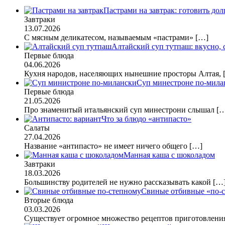
Пастрами на завтрак: готовить дол
Завтраки
13.07.2026
С мясным деликатесом, называемым «пастрами»
[…]
Алтайский суп тутпаш: вкусно,
Первые блюда
04.06.2026
Кухня народов, населяющих нынешние просторы Алтая,
Суп минестроне по-мила
Первые блюда
21.05.2026
Про знаменитый итальянский суп минестрони слышал
[
Что за блюдо «антипасто»
Салаты
27.04.2026
Название «антипасто» не имеет ничего общего
[…]
Манная каша с шоколадом
Завтраки
18.03.2026
Большинству родителей не нужно рассказывать какой
[…
Свиные отбивные «по-
Вторые блюда
03.03.2026
Существует огромное множество рецептов приготовлен