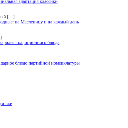
инальная адаптация классики
чный
[…]
одные: на Масленицу и на каждый день
]
вариант традиционного блюда
ендарное блюдо партийной номенклатуры
уховке