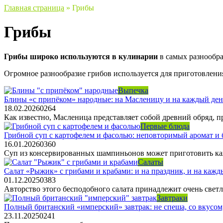
Главная страница
»
Грибы
Грибы
Грибы широко используются в кулинарии
в самых разнообра
Огромное разнообразие грибов используется для приготовления 
Выпечка
Блины «с припёком» народные: на Масленицу и на каждый ден
18.02.2026
0
264
Как известно, Масленица представляет собой древний обряд, 
Первые блюда
Грибной суп с картофелем и фасолью: неповторимый аромат и
16.01.2026
0
360
Суп из консервированных шампиньонов может приготовить кажд
Салаты
Салат «Рыжик» с грибами и крабами: и на праздник, и на кажд
01.12.2025
0
383
Авторство этого бесподобного салата принадлежит очень светл
Завтраки
Полный британский «имперский» завтрак: не спеша, со вкусом,
23.11.2025
0
241