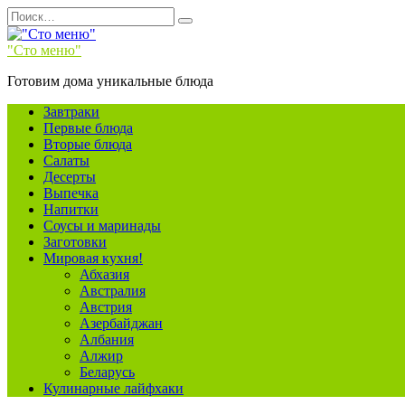
Перейти
Search
к
for:
содержанию
"Сто меню"
Готовим дома уникальные блюда
Завтраки
Первые блюда
Вторые блюда
Салаты
Десерты
Выпечка
Напитки
Соусы и маринады
Заготовки
Мировая кухня!
Абхазия
Австралия
Австрия
Азербайджан
Албания
Алжир
Беларусь
Кулинарные лайфхаки