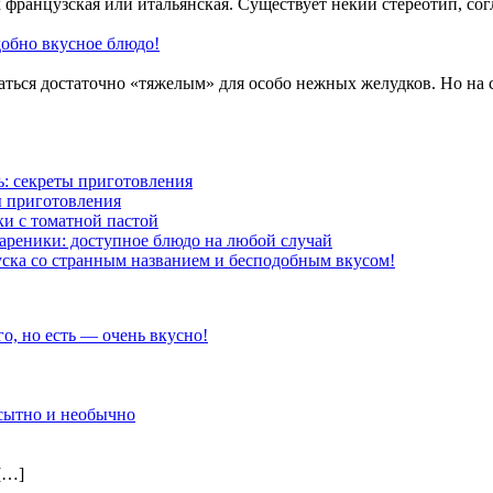
к французская или итальянская. Существует некий стереотип, со
добно вкусное блюдо!
аться достаточно «тяжелым» для особо нежных желудков. Но на 
: секреты приготовления
ы приготовления
и с томатной пастой
ареники: доступное блюдо на любой случай
ска со странным названием и бесподобным вкусом!
го, но есть — очень вкусно!
 сытно и необычно
[…]