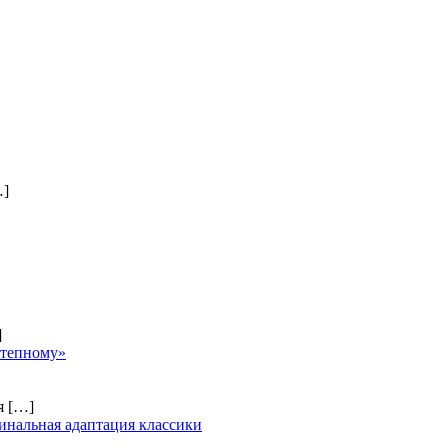
…]
]
степному»
ия
[…]
инальная адаптация классики