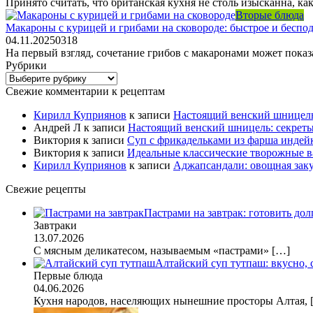
Принято считать, что британская кухня не столь изысканна, ка
Вторые блюда
Макароны с курицей и грибами на сковороде: быстрое и беспо
04.11.2025
0
318
На первый взгляд, сочетание грибов с макаронами может показ
Рубрики
Рубрики
Свежие комментарии к рецептам
Кирилл Куприянов
к записи
Настоящий венский шницель
Андрей Л
к записи
Настоящий венский шницель: секрет
Виктория
к записи
Суп с фрикадельками из фарша индейк
Виктория
к записи
Идеальные классические творожные в
Кирилл Куприянов
к записи
Аджапсандали: овощная заку
Свежие рецепты
Пастрами на завтрак: готовить дол
Завтраки
13.07.2026
С мясным деликатесом, называемым «пастрами»
[…]
Алтайский суп тутпаш: вкусно,
Первые блюда
04.06.2026
Кухня народов, населяющих нынешние просторы Алтая,