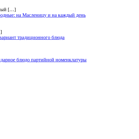
чный
[…]
одные: на Масленицу и на каждый день
]
вариант традиционного блюда
ендарное блюдо партийной номенклатуры