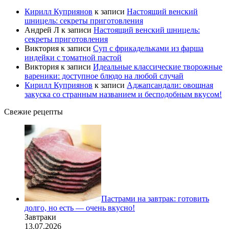
Кирилл Куприянов
к записи
Настоящий венский
шницель: секреты приготовления
Андрей Л
к записи
Настоящий венский шницель:
секреты приготовления
Виктория
к записи
Суп с фрикадельками из фарша
индейки с томатной пастой
Виктория
к записи
Идеальные классические творожные
вареники: доступное блюдо на любой случай
Кирилл Куприянов
к записи
Аджапсандали: овощная
закуска со странным названием и бесподобным вкусом!
Свежие рецепты
Пастрами на завтрак: готовить
долго, но есть — очень вкусно!
Завтраки
13.07.2026