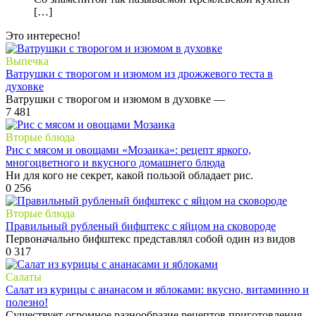
[…]
Это интересно!
Выпечка
Ватрушки с творогом и изюмом из дрожжевого теста в
духовке
Ватрушки с творогом и изюмом в духовке —
7
481
Вторые блюда
Рис с мясом и овощами «Мозаика»: рецепт яркого,
многоцветного и вкусного домашнего блюда
Ни для кого не секрет, какой пользой обладает рис.
0
256
Вторые блюда
Правильный рубленый бифштекс с яйцом на сковороде
Первоначально бифштекс представлял собой один из видов
0
317
Салаты
Салат из курицы с ананасом и яблоками: вкусно, витаминно и
полезно!
Существует огромное разнообразие рецептов приготовления