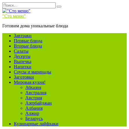
Перейти
Search
к
for:
содержанию
"Сто меню"
Готовим дома уникальные блюда
Завтраки
Первые блюда
Вторые блюда
Салаты
Десерты
Выпечка
Напитки
Соусы и маринады
Заготовки
Мировая кухня!
Абхазия
Австралия
Австрия
Азербайджан
Албания
Алжир
Беларусь
Кулинарные лайфхаки