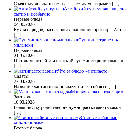
С мясным деликатесом, называемым «пастрами»
[…]
Алтайский суп тутпаш: вкусно,
сытно и необычно
Первые блюда
04.06.2026
Кухня народов, населяющих нынешние просторы Алтая,
[…]
Суп минестроне по-
милански
Первые блюда
21.05.2026
Про знаменитый итальянский суп минестрони слышал
[…]
Что за блюдо «антипасто»
Салаты
27.04.2026
Название «антипасто» не имеет ничего общего
[…]
Манная каша с шоколадом
Завтраки
18.03.2026
Большинству родителей не нужно рассказывать какой
[…]
Свиные отбивные
«по-степному»
Вторые блюда