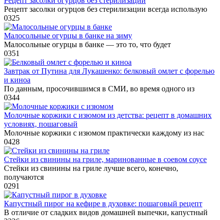
Рецепт засолки огурцов без стерилизации
Рецепт засолки огурцов без стерилизации всегда использую
0
325
Малосольные огурцы в банке на зиму
Малосольные огурцы в банке — это то, что будет
0
351
Завтрак от Путина для Лукашенко: белковый омлет с форелью
и киноа
По данным, просочившимся в СМИ, во время одного из
0
344
Молочные коржики с изюмом из детства: рецепт в домашних
условиях, пошаговый
Молочные коржики с изюмом практически каждому из нас
0
428
Стейки из свинины на гриле, маринованные в соевом соусе
Стейки из свинины на гриле лучше всего, конечно,
получаются
0
291
Капустный пирог на кефире в духовке: пошаговый рецепт
В отличие от сладких видов домашней выпечки, капустный