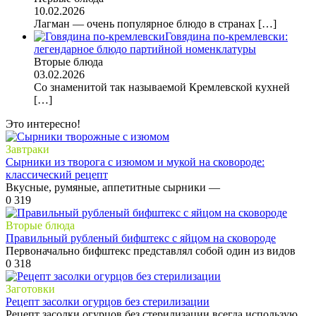
10.02.2026
Лагман — очень популярное блюдо в странах
[…]
Говядина по-кремлевски:
легендарное блюдо партийной номенклатуры
Вторые блюда
03.02.2026
Со знаменитой так называемой Кремлевской кухней
[…]
Это интересно!
Завтраки
Сырники из творога с изюмом и мукой на сковороде:
классический рецепт
Вкусные, румяные, аппетитные сырники —
0
319
Вторые блюда
Правильный рубленый бифштекс с яйцом на сковороде
Первоначально бифштекс представлял собой один из видов
0
318
Заготовки
Рецепт засолки огурцов без стерилизации
Рецепт засолки огурцов без стерилизации всегда использую