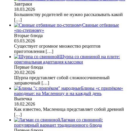
Завтраки
18.03.2026
Большинству родителей не нужно рассказывать какой
[…]
Свиные отбивные
«по-степному»
Вторые блюда
03.03.2026
Существует огромное множество рецептов
приготовления
[…]
Шурпа со свининой на плите:
оригинальная адаптация классики
Первые блюда
20.02.2026
Шурпа представляет собой сложносочиненный
заправочный
[…]
Блины «с припёком»
народные: на Масленицу и на каждый день
Выпечка
18.02.2026
Как известно, Масленица представляет собой древний
[…]
Лагман со свининой:
популярный вариант традиционного блюда
Первые блюда