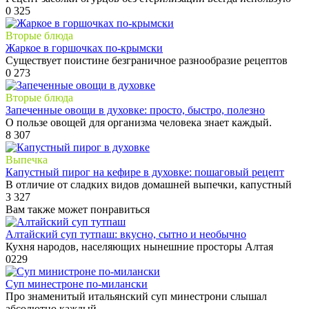
0
325
Вторые блюда
Жаркое в горшочках по-крымски
Существует поистине безграничное разнообразие рецептов
0
273
Вторые блюда
Запеченные овощи в духовке: просто, быстро, полезно
О пользе овощей для организма человека знает каждый.
8
307
Выпечка
Капустный пирог на кефире в духовке: пошаговый рецепт
В отличие от сладких видов домашней выпечки, капустный
3
327
Вам также может понравиться
Алтайский суп тутпаш: вкусно, сытно и необычно
Кухня народов, населяющих нынешние просторы Алтая
0
229
Суп минестроне по-милански
Про знаменитый итальянский суп минестрони слышал
абсолютно каждый.