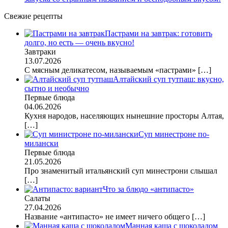
Свежие рецепты
Пастрами на завтрак: готовить
долго, но есть — очень вкусно!
Завтраки
13.07.2026
С мясным деликатесом, называемым «пастрами»
[…]
Алтайский суп тутпаш: вкусно,
сытно и необычно
Первые блюда
04.06.2026
Кухня народов, населяющих нынешние просторы Алтая,
[…]
Суп минестроне по-
милански
Первые блюда
21.05.2026
Про знаменитый итальянский суп минестрони слышал
[…]
Что за блюдо «антипасто»
Салаты
27.04.2026
Название «антипасто» не имеет ничего общего
[…]
Манная каша с шоколадом