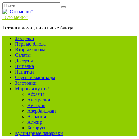
Перейти
Search
к
for:
содержанию
"Сто меню"
Готовим дома уникальные блюда
Завтраки
Первые блюда
Вторые блюда
Салаты
Десерты
Выпечка
Напитки
Соусы и маринады
Заготовки
Мировая кухня!
Абхазия
Австралия
Австрия
Азербайджан
Албания
Алжир
Беларусь
Кулинарные лайфхаки