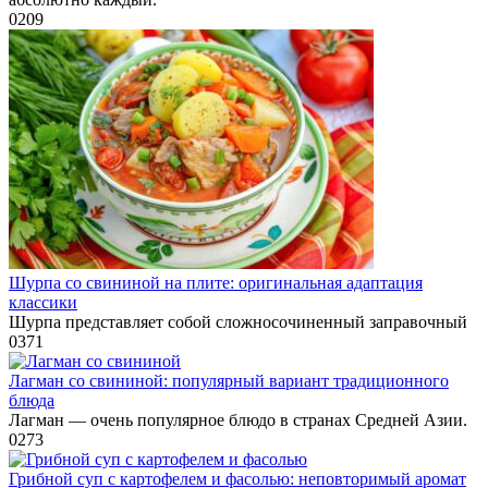
0
209
Шурпа со свининой на плите: оригинальная адаптация
классики
Шурпа представляет собой сложносочиненный заправочный
0
371
Лагман со свининой: популярный вариант традиционного
блюда
Лагман — очень популярное блюдо в странах Средней Азии.
0
273
Грибной суп с картофелем и фасолью: неповторимый аромат