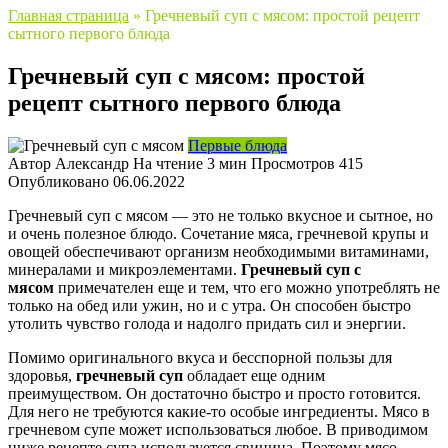
Главная страница
»
Гречневый суп с мясом: простой рецепт
сытного первого блюда
Гречневый суп с мясом: простой
рецепт сытного первого блюда
Первые блюда
Автор
Александр
На чтение
3 мин
Просмотров
415
Опубликовано
06.06.2022
Гречневый суп с мясом — это не только вкусное и сытное, но
и очень полезное блюдо. Сочетание мяса, гречневой крупы и
овощей обеспечивают организм необходимыми витаминами,
минералами и микроэлементами.
Гречневый суп с
мясом
примечателен еще и тем, что его можно употреблять не
только на обед или ужин, но и с утра. Он способен быстро
утолить чувство голода и надолго придать сил и энергии.
Помимо оригинального вкуса и бесспорной пользы для
здоровья,
гречневый суп
обладает еще одним
преимуществом. Он достаточно быстро и просто готовится.
Для него не требуются какие-то особые ингредиенты. Мясо в
гречневом супе может использоваться любое. В приводимом
ниже рецепте супа используется свинина. Поэтому мясо