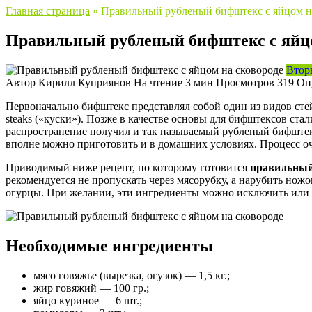
Главная страница
»
Правильный рубленый бифштекс с яйцом н
Правильный рубленый бифштекс с яйцо
Втор
Автор
Кирилл Куприянов
На чтение
3 мин
Просмотров
319
Оп
Первоначально бифштекс представлял собой один из видов стей
steaks («куски»). Позже в качестве основы для бифштексов ст
распространение получил и так называемый рубленый бифште
вполне можно приготовить и в домашних условиях. Процесс 
Приводимый ниже рецепт, по которому готовится
правильный
рекомендуется не пропускать через мясорубку, а нарубить ножо
огурцы. При желании, эти ингредиенты можно исключить или 
Необходимые ингредиенты
мясо говяжье (вырезка, огузок) — 1,5 кг.;
жир говяжий — 100 гр.;
яйцо куриное — 6 шт.;