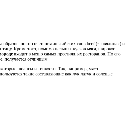
 образовано от сочетания английских слов beef («говядина») и
 птицу. Кроме того, помимо цельных кусков мяса, широкое
вороде
входит в меню самых престижных ресторанов. Но его
 же, получается отличным.
екоторые нюансы и тонкости. Так, например, мясо
используются такие составляющие как лук латук и соленые