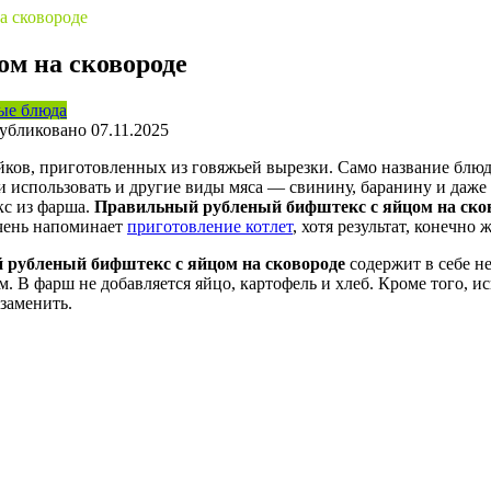
а сковороде
м на сковороде
ые блюда
убликовано
07.11.2025
ков, приготовленных из говяжьей вырезки. Само название блюда
али использовать и другие виды мяса — свинину, баранину и даже
кс из фарша.
Правильный рубленый бифштекс с яйцом на ско
очень напоминает
приготовление котлет
, хотя результат, конечно
 рубленый бифштекс с яйцом на сковороде
содержит в себе н
м. В фарш не добавляется яйцо, картофель и хлеб. Кроме того, 
заменить.