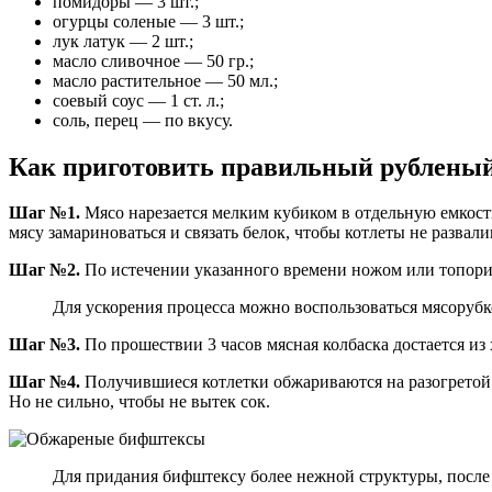
помидоры — 3 шт.;
огурцы соленые — 3 шт.;
лук латук — 2 шт.;
масло сливочное — 50 гр.;
масло растительное — 50 мл.;
соевый соус — 1 ст. л.;
соль, перец — по вкусу.
Как приготовить правильный рубленый
Шаг №1.
Мясо нарезается мелким кубиком в отдельную емкость
мясу замариноваться и связать белок, чтобы котлеты не развал
Шаг №2.
По истечении указанного времени ножом или топорико
Для ускорения процесса можно воспользоваться мясорубк
Шаг №3.
По прошествии 3 часов мясная колбаска достается из
Шаг №4.
Получившиеся котлетки обжариваются на разогретой 
Но не сильно, чтобы не вытек сок.
Для придания бифштексу более нежной структуры, после 