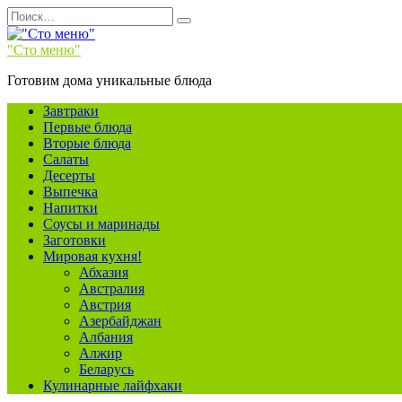
Перейти
Search
к
for:
содержанию
"Сто меню"
Готовим дома уникальные блюда
Завтраки
Первые блюда
Вторые блюда
Салаты
Десерты
Выпечка
Напитки
Соусы и маринады
Заготовки
Мировая кухня!
Абхазия
Австралия
Австрия
Азербайджан
Албания
Алжир
Беларусь
Кулинарные лайфхаки