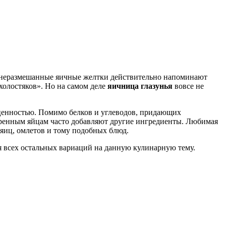
ом неразмешанные яичные желтки действительно напоминают
холостяков». Но на самом деле
яичница глазунья
вовсе не
ценностью. Помимо белков и углеводов, придающих
аренным яйцам часто добавляют другие ингредиенты. Любимая
яиц, омлетов и тому подобных блюд.
я всех остальных вариаций на данную кулинарную тему.