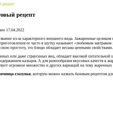
й рецепт
говый рецепт
ано
17.04.2022
 название из-за характерного внешнего вида. Зажаренные целик
ы приготовления ее часто в шутку называют «любимым завтраком 
свою простоту, это блюдо обладает весьма ценными свойствами.
иных или даже страусиных яиц, обладает высокой питательной 
одержанием кальция. А для разнообразия вкусовых качеств к ж
ует огромное множество и других вариаций на тему жаренных 
яичница-глазунья
, которую можно назвать базовым рецептом дл