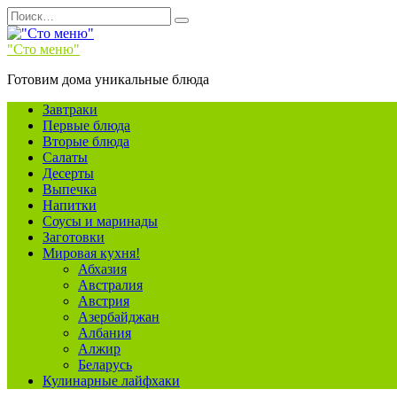
Перейти
Search
к
for:
содержанию
"Сто меню"
Готовим дома уникальные блюда
Завтраки
Первые блюда
Вторые блюда
Салаты
Десерты
Выпечка
Напитки
Соусы и маринады
Заготовки
Мировая кухня!
Абхазия
Австралия
Австрия
Азербайджан
Албания
Алжир
Беларусь
Кулинарные лайфхаки