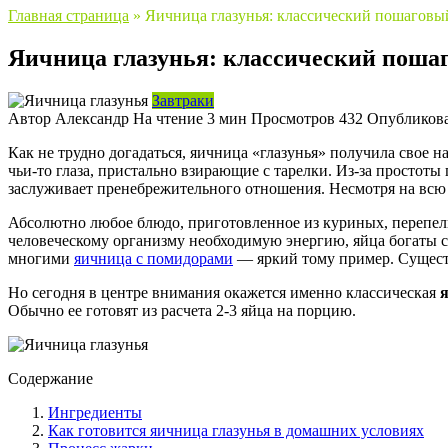
Главная страница
»
Яичница глазунья: классический пошаговы
Яичница глазунья: классический поша
Завтраки
Автор
Александр
На чтение
3 мин
Просмотров
432
Опубликов
Как не трудно догадаться, яичница «глазунья» получила свое
чьи-то глаза, пристально взирающие с тарелки. Из-за простот
заслуживает пренебрежительного отношения. Несмотря на всю 
Абсолютно любое блюдо, приготовленное из куриных, перепел
человеческому организму необходимую энергию, яйца богаты с
многими
яичница с помидорами
— яркий тому пример. Существ
Но сегодня в центре внимания окажется именно классическая
Обычно ее готовят из расчета 2-3 яйца на порцию.
Содержание
Ингредиенты
Как готовится яичница глазунья в домашних условиях