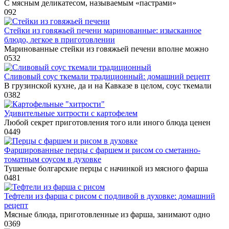
С мясным деликатесом, называемым «пастрами»
0
92
Стейки из говяжьей печени маринованные: изысканное
блюдо, легкое в приготовлении
Маринованные стейки из говяжьей печени вполне можно
0
532
Сливовый соус ткемали традиционный: домашний рецепт
В грузинской кухне, да и на Кавказе в целом, соус ткемали
0
382
Удивительные хитрости с картофелем
Любой секрет приготовления того или иного блюда ценен
0
449
Фаршированные перцы с фаршем и рисом со сметанно-
томатным соусом в духовке
Тушеные болгарские перцы с начинкой из мясного фарша
0
481
Тефтели из фарша с рисом с подливой в духовке: домашний
рецепт
Мясные блюда, приготовленные из фарша, занимают одно
0
369