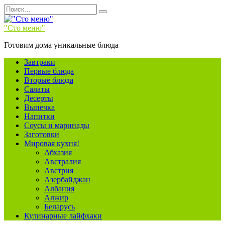
Перейти
Search
к
for:
содержанию
"Сто меню"
Готовим дома уникальные блюда
Завтраки
Первые блюда
Вторые блюда
Салаты
Десерты
Выпечка
Напитки
Соусы и маринады
Заготовки
Мировая кухня!
Абхазия
Австралия
Австрия
Азербайджан
Албания
Алжир
Беларусь
Кулинарные лайфхаки