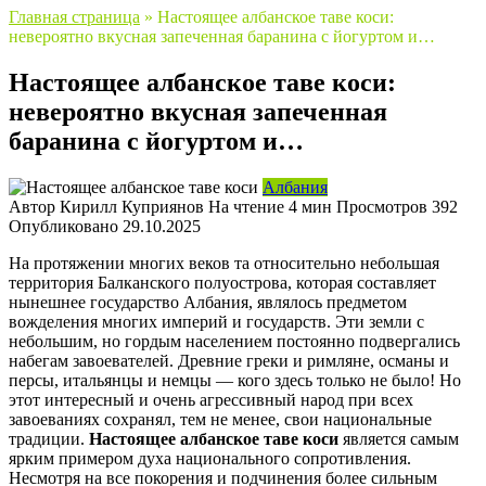
Главная страница
»
Настоящее албанское таве коси:
невероятно вкусная запеченная баранина с йогуртом и…
Настоящее албанское таве коси:
невероятно вкусная запеченная
баранина с йогуртом и…
Албания
Автор
Кирилл Куприянов
На чтение
4 мин
Просмотров
392
Опубликовано
29.10.2025
На протяжении многих веков та относительно небольшая
территория Балканского полуострова, которая составляет
нынешнее государство Албания, являлось предметом
вожделения многих империй и государств. Эти земли с
небольшим, но гордым населением постоянно подвергались
набегам завоевателей. Древние греки и римляне, османы и
персы, итальянцы и немцы — кого здесь только не было! Но
этот интересный и очень агрессивный народ при всех
завоеваниях сохранял, тем не менее, свои национальные
традиции.
Настоящее албанское таве коси
является самым
ярким примером духа национального сопротивления.
Несмотря на все покорения и подчинения более сильным