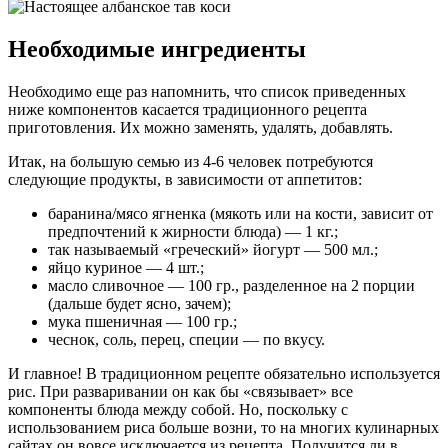
Необходимые ингредиенты
Необходимо еще раз напомнить, что список приведенных
ниже компонентов касается традиционного рецепта
приготовления. Их можно заменять, удалять, добавлять.
Итак, на большую семью из 4-6 человек потребуются
следующие продукты, в зависимости от аппетитов:
баранина/мясо ягненка (мякоть или на кости, зависит от
предпочтений к жирности блюда) — 1 кг.;
так называемый «греческий» йогурт — 500 мл.;
яйцо куриное — 4 шт.;
масло сливочное — 100 гр., разделенное на 2 порции
(дальше будет ясно, зачем);
мука пшеничная — 100 гр.;
чеснок, соль, перец, специи — по вкусу.
И главное! В традиционном рецепте обязательно используется
рис. При разваривании он как бы «связывает» все
компоненты блюда между собой. Но, поскольку с
использованием риса больше возни, то на многих кулинарных
сайтах он вовсе исключается из рецепта. Получится ли в