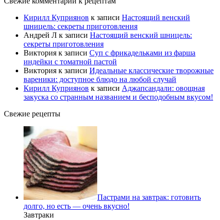
Свежие комментарии к рецептам
Кирилл Куприянов
к записи
Настоящий венский
шницель: секреты приготовления
Андрей Л
к записи
Настоящий венский шницель:
секреты приготовления
Виктория
к записи
Суп с фрикадельками из фарша
индейки с томатной пастой
Виктория
к записи
Идеальные классические творожные
вареники: доступное блюдо на любой случай
Кирилл Куприянов
к записи
Аджапсандали: овощная
закуска со странным названием и бесподобным вкусом!
Свежие рецепты
Пастрами на завтрак: готовить
долго, но есть — очень вкусно!
Завтраки