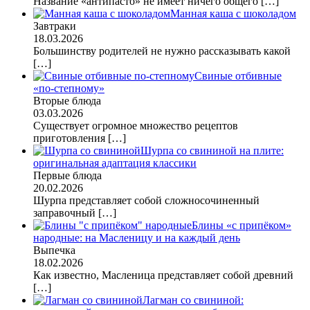
Название «антипасто» не имеет ничего общего
[…]
Манная каша с шоколадом
Завтраки
18.03.2026
Большинству родителей не нужно рассказывать какой
[…]
Свиные отбивные
«по-степному»
Вторые блюда
03.03.2026
Существует огромное множество рецептов
приготовления
[…]
Шурпа со свининой на плите:
оригинальная адаптация классики
Первые блюда
20.02.2026
Шурпа представляет собой сложносочиненный
заправочный
[…]
Блины «с припёком»
народные: на Масленицу и на каждый день
Выпечка
18.02.2026
Как известно, Масленица представляет собой древний
[…]
Лагман со свининой: