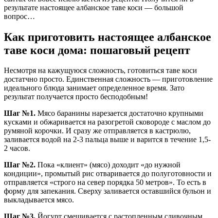
результате настоящее албанское таве коси — большой
вопрос…
Как приготовить настоящее албанское
таве коси дома: пошаговый рецепт
Несмотря на кажущуюся сложность, готовиться таве коси
достатчно просто. Единственная сложность — приготовление
идеального блюда занимает определенное время. Зато
результат получается просто бесподобным!
Шаг №1.
Мясо баранины нарезается достаточно крупными
кусками и обжаривается на разогретой сковороде с маслом до
румяной корочки. И сразу же отправляется в кастрюлю,
заливается водой на 2-3 пальца выше и варится в течение 1,5-
2 часов.
Шаг №2.
Пока «клиент» (мясо) доходит «до нужной
кондиции», промытый рис отваривается до полуготовности и
отправляется «строго на север порядка 50 метров». То есть в
форму для запекания. Сверху заливается оставшийся бульон и
выкладывается мясо.
Шаг №3.
Йогурт смешивается с растопленным сливочным