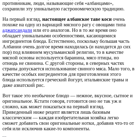
противникам, люди, называющие себя «албанцами»,
сохранили эту уникальную гастрономическую традицию.
На первый взгляд,
настоящее албанское таве коси
очень
похоже на одну из вариаций мясного рагу с овощами типа
аджапсандали
или его аналогов. Но в то же время оно
обладает уникальными особенностями, касающимися
ингредиентов блюда. Естественно, поскольку большая часть
Албании очень долгое время находилась (и находится до сих
пор) под влиянием мусульманской религии, то в качестве
мясной основы используется баранина, мясо птицы, но
отнюдь не свинина. С другой стороны, в северных частях
страны допускается использование свиного мяса. Мало того, в
качестве особых ингредиентов для приготовления этого
блюда используется греческий йогурт, итальянские травы и
даже азиатский рис.
Вот такое это необычное блюдо — нежное, вкусное, сытное и
оригинальное. Кстати говоря, готовится оно не так уж и
сложно, как может показаться на первый взгляд.
Приведенный ниже рецепт является лишь базовым
классическим — каждая изобретательная хозяйка легко
сможет добавить свои оригинальные нотки, добавив что-то от
себя или исключив какие-то компоненты.