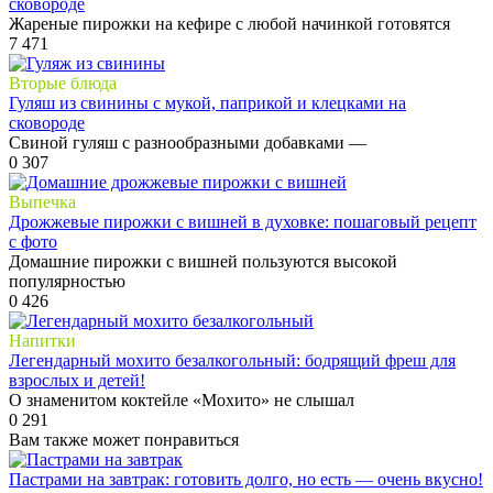
сковороде
Жареные пирожки на кефире с любой начинкой готовятся
7
471
Вторые блюда
Гуляш из свинины с мукой, паприкой и клецками на
сковороде
Свиной гуляш с разнообразными добавками —
0
307
Выпечка
Дрожжевые пирожки с вишней в духовке: пошаговый рецепт
с фото
Домашние пирожки с вишней пользуются высокой
популярностью
0
426
Напитки
Легендарный мохито безалкогольный: бодрящий фреш для
взрослых и детей!
О знаменитом коктейле «Мохито» не слышал
0
291
Вам также может понравиться
Пастрами на завтрак: готовить долго, но есть — очень вкусно!