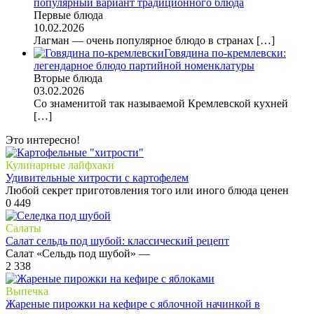
популярный вариант традиционного блюда
Первые блюда
10.02.2026
Лагман — очень популярное блюдо в странах
[…]
Говядина по-кремлевски:
легендарное блюдо партийной номенклатуры
Вторые блюда
03.02.2026
Со знаменитой так называемой Кремлевской кухней
[…]
Это интересно!
Кулинарные лайфхаки
Удивительные хитрости с картофелем
Любой секрет приготовления того или иного блюда ценен
0
449
Салаты
Салат сельдь под шубой: классический рецепт
Салат «Сельдь под шубой» —
2
338
Выпечка
Жареные пирожки на кефире с яблочной начинкой в